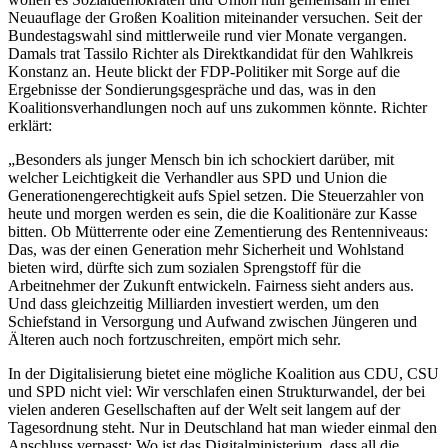
Neuauflage der Großen Koalition miteinander versuchen. Seit der
Bundestagswahl sind mittlerweile rund vier Monate vergangen.
Damals trat Tassilo Richter als Direktkandidat für den Wahlkreis
Konstanz an. Heute blickt der FDP-Politiker mit Sorge auf die
Ergebnisse der Sondierungsgespräche und das, was in den
Koalitionsverhandlungen noch auf uns zukommen könnte. Richter
erklärt:
„Besonders als junger Mensch bin ich schockiert darüber, mit
welcher Leichtigkeit die Verhandler aus SPD und Union die
Generationengerechtigkeit aufs Spiel setzen. Die Steuerzahler von
heute und morgen werden es sein, die die Koalitionäre zur Kasse
bitten. Ob Mütterrente oder eine Zementierung des Rentenniveaus:
Das, was der einen Generation mehr Sicherheit und Wohlstand
bieten wird, dürfte sich zum sozialen Sprengstoff für die
Arbeitnehmer der Zukunft entwickeln. Fairness sieht anders aus.
Und dass gleichzeitig Milliarden investiert werden, um den
Schiefstand in Versorgung und Aufwand zwischen Jüngeren und
Älteren auch noch fortzuschreiten, empört mich sehr.
In der Digitalisierung bietet eine mögliche Koalition aus CDU, CSU
und SPD nicht viel: Wir verschlafen einen Strukturwandel, der bei
vielen anderen Gesellschaften auf der Welt seit langem auf der
Tagesordnung steht. Nur in Deutschland hat man wieder einmal den
Anschluss verpasst: Wo ist das Digitalministerium, dass all die