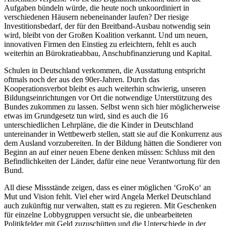
Aufgaben bündeln würde, die heute noch unkoordiniert in
verschiedenen Häusern nebeneinander laufen? Der riesige
Investitionsbedarf, der für den Breitband-Ausbau notwendig sein
wird, bleibt von der Großen Koalition verkannt. Und um neuen,
innovativen Firmen den Einstieg zu erleichtern, fehlt es auch
weiterhin an Bürokratieabbau, Anschubfinanzierung und Kapital.
Schulen in Deutschland verkommen, die Ausstattung entspricht
oftmals noch der aus den 90er-Jahren. Durch das
Kooperationsverbot bleibt es auch weiterhin schwierig, unseren
Bildungseinrichtungen vor Ort die notwendige Unterstützung des
Bundes zukommen zu lassen. Selbst wenn sich hier möglicherweise
etwas im Grundgesetz tun wird, sind es auch die 16
unterschiedlichen Lehrpläne, die die Kinder in Deutschland
untereinander in Wettbewerb stellen, statt sie auf die Konkurrenz aus
dem Ausland vorzubereiten. In der Bildung hätten die Sondierer von
Beginn an auf einer neuen Ebene denken müssen: Schluss mit den
Befindlichkeiten der Länder, dafür eine neue Verantwortung für den
Bund.
All diese Missstände zeigen, dass es einer möglichen ‘GroKo‘ an
Mut und Vision fehlt. Viel eher wird Angela Merkel Deutschland
auch zukünftig nur verwalten, statt es zu regieren. Mit Geschenken
für einzelne Lobbygruppen versucht sie, die unbearbeiteten
Politikfelder mit Geld zuzuschütten und die Unterschiede in der