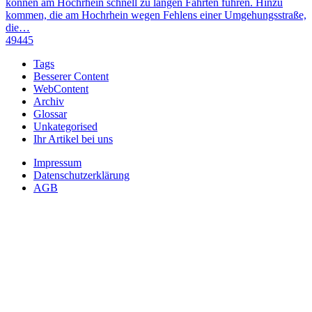
können am Hochrhein schnell zu langen Fahrten führen. Hinzu
kommen, die am Hochrhein wegen Fehlens einer Umgehungsstraße,
die…
49445
Tags
Besserer Content
WebContent
Archiv
Glossar
Unkategorised
Ihr Artikel bei uns
Impressum
Datenschutzerklärung
AGB