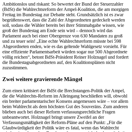
Ambitionslos und riskant: So bewertet der Bund der Steuerzahler
(BdSt) die Wahlrechtsreform der Ampel-Koalition, die am morgigen
Freitag im Bundestag zur Debatte steht. Grundsätzlich ist es zwar
begrüßenswert, dass die Zahl der Abgeordneten gedeckelt werden
soll, sodass die Wähler bereits bei ihrer Stimmabgabe wissen, wie
groß der Bundestag am Ende sein wird – dennoch wird das
Parlament auch bei einer Obergrenze von 630 Mandaten zu groß
und zu teuer sein! „Eine echte Wahlrechtsreform müsste bei 598
Abgeordneten enden, wie es das geltende Wahlgesetz vorsieht. Für
eine effiziente Parlamentsarbeit würden sogar nur 500 Abgeordnete
völlig reichen“, betont BdSt-Präsident Reiner Holznagel und fordert
die Bundestagsabgeordneten auf, den Koalitionsplänen nicht
zuzustimmen.
Zwei weitere gravierende Mängel
Zum einen kritisiert der BdSt die Brechstangen-Politik der Ampel,
die die Wahlrechts-Reform im Alleingang beschließen will, obwohl
ein breiter parlamentarischer Konsens angemessen wäre – vor allem
beim Wahlrecht als dem höchsten Gut des Souveräns. Zum anderen
blieben auch bei dieser Reform verfassungsrechtliche Fragen
unbeantwortet. Holznagel bringt unsere Zweifel an der
Verfassungsmäßigkeit der Reform-Pläne auf den Punkt: „Für die
Glaubwürdigkeit der Politik wäre es fatal, wenn das Wahlrecht