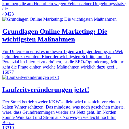
kommen, die am Hochrhein wegen Fehlens einer Umgehungsstraße,
die…
49423
Grundlagen Online Marketing: Die
wichtigsten Maßnahmen
Für Unternehmen ist es in diesen Tagen wichtiger denn je, im Web
gefunden zu werden. Einer der wichtigsten Schritte, um das
Potenzial im Internet zu erhöhen, ist die SEO-Optimierung. Mit ihr
geht die Frage einher, welche Maßnahmen wirklich dazu geei…
16077
Laufzeitveränderungen jetzt!
Der Streckbetrieb zweier KKW's allein wird uns nicht vor einem
kalten Winter schützen. Das mindeste, was noch geschehen müsste,
wäre, dass Grundremmingen wieder ans Netz geht. Im Norden
könnte Windkraft und Strom aus Norwegen vielleicht noch für
Beh…
13319