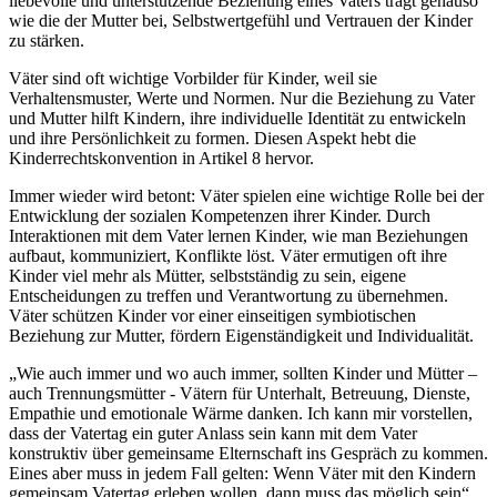
liebevolle und unterstützende Beziehung eines Vaters trägt genauso
wie die der Mutter bei, Selbstwertgefühl und Vertrauen der Kinder
zu stärken.
Väter sind oft wichtige Vorbilder für Kinder, weil sie
Verhaltensmuster, Werte und Normen. Nur die Beziehung zu Vater
und Mutter hilft Kindern, ihre individuelle Identität zu entwickeln
und ihre Persönlichkeit zu formen. Diesen Aspekt hebt die
Kinderrechtskonvention in Artikel 8 hervor.
Immer wieder wird betont: Väter spielen eine wichtige Rolle bei der
Entwicklung der sozialen Kompetenzen ihrer Kinder. Durch
Interaktionen mit dem Vater lernen Kinder, wie man Beziehungen
aufbaut, kommuniziert, Konflikte löst. Väter ermutigen oft ihre
Kinder viel mehr als Mütter, selbstständig zu sein, eigene
Entscheidungen zu treffen und Verantwortung zu übernehmen.
Väter schützen Kinder vor einer einseitigen symbiotischen
Beziehung zur Mutter, fördern Eigenständigkeit und Individualität.
„Wie auch immer und wo auch immer, sollten Kinder und Mütter –
auch Trennungsmütter - Vätern für Unterhalt, Betreuung, Dienste,
Empathie und emotionale Wärme danken. Ich kann mir vorstellen,
dass der Vatertag ein guter Anlass sein kann mit dem Vater
konstruktiv über gemeinsame Elternschaft ins Gespräch zu kommen.
Eines aber muss in jedem Fall gelten: Wenn Väter mit den Kindern
gemeinsam Vatertag erleben wollen, dann muss das möglich sein“,