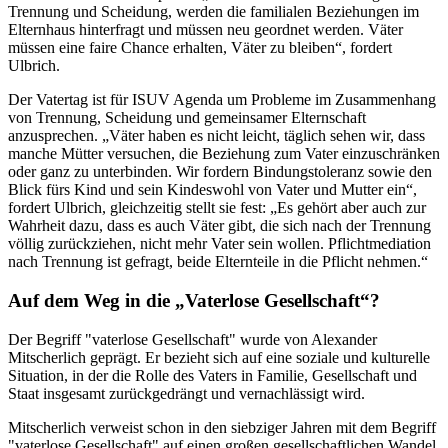
Trennung und Scheidung, werden die familialen Beziehungen im
Elternhaus hinterfragt und müssen neu geordnet werden. Väter
müssen eine faire Chance erhalten, Väter zu bleiben“, fordert
Ulbrich.
Der Vatertag ist für ISUV Agenda um Probleme im Zusammenhang
von Trennung, Scheidung und gemeinsamer Elternschaft
anzusprechen. „Väter haben es nicht leicht, täglich sehen wir, dass
manche Mütter versuchen, die Beziehung zum Vater einzuschränken
oder ganz zu unterbinden. Wir fordern Bindungstoleranz sowie den
Blick fürs Kind und sein Kindeswohl von Vater und Mutter ein“,
fordert Ulbrich, gleichzeitig stellt sie fest: „Es gehört aber auch zur
Wahrheit dazu, dass es auch Väter gibt, die sich nach der Trennung
völlig zurückziehen, nicht mehr Vater sein wollen. Pflichtmediation
nach Trennung ist gefragt, beide Elternteile in die Pflicht nehmen.“
Auf dem Weg in die „Vaterlose Gesellschaft“?
Der Begriff "vaterlose Gesellschaft" wurde von Alexander
Mitscherlich geprägt. Er bezieht sich auf eine soziale und kulturelle
Situation, in der die Rolle des Vaters in Familie, Gesellschaft und
Staat insgesamt zurückgedrängt und vernachlässigt wird.
Mitscherlich verweist schon in den siebziger Jahren mit dem Begriff
"vaterlose Gesellschaft" auf einen großen gesellschaftlichen Wandel,