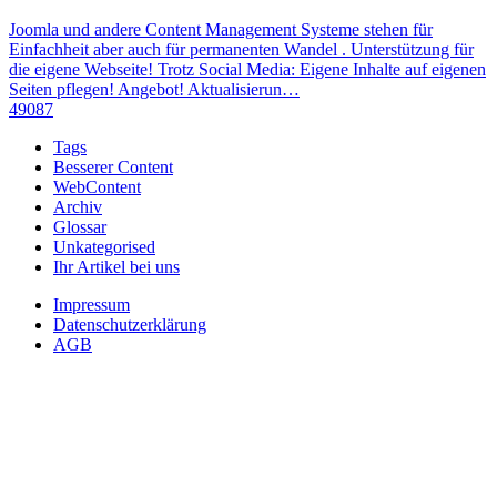
Joomla und andere Content Management Systeme stehen für
Einfachheit aber auch für permanenten Wandel . Unterstützung für
die eigene Webseite! Trotz Social Media: Eigene Inhalte auf eigenen
Seiten pflegen! Angebot! Aktualisierun…
49087
Tags
Besserer Content
WebContent
Archiv
Glossar
Unkategorised
Ihr Artikel bei uns
Impressum
Datenschutzerklärung
AGB