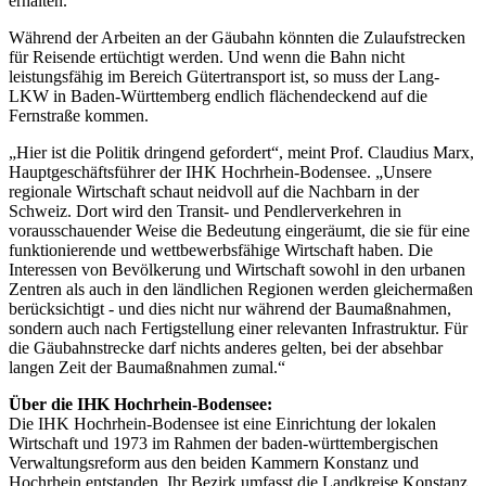
erhalten.
Während der Arbeiten an der Gäubahn könnten die Zulaufstrecken
für Reisende ertüchtigt werden. Und wenn die Bahn nicht
leistungsfähig im Bereich Gütertransport ist, so muss der Lang-
LKW in Baden-Württemberg endlich flächendeckend auf die
Fernstraße kommen.
„Hier ist die Politik dringend gefordert“, meint Prof. Claudius Marx,
Hauptgeschäftsführer der IHK Hochrhein-Bodensee. „Unsere
regionale Wirtschaft schaut neidvoll auf die Nachbarn in der
Schweiz. Dort wird den Transit- und Pendlerverkehren in
vorausschauender Weise die Bedeutung eingeräumt, die sie für eine
funktionierende und wettbewerbsfähige Wirtschaft haben. Die
Interessen von Bevölkerung und Wirtschaft sowohl in den urbanen
Zentren als auch in den ländlichen Regionen werden gleichermaßen
berücksichtigt - und dies nicht nur während der Baumaßnahmen,
sondern auch nach Fertigstellung einer relevanten Infrastruktur. Für
die Gäubahnstrecke darf nichts anderes gelten, bei der absehbar
langen Zeit der Baumaßnahmen zumal.“
Über die IHK Hochrhein-Bodensee:
Die IHK Hochrhein-Bodensee ist eine Einrichtung der lokalen
Wirtschaft und 1973 im Rahmen der baden-württembergischen
Verwaltungsreform aus den beiden Kammern Konstanz und
Hochrhein entstanden. Ihr Bezirk umfasst die Landkreise Konstanz,