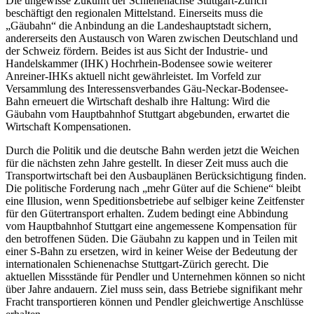
Die ungewisse Zukunft der Schienenachse Stuttgart-Zürich
beschäftigt den regionalen Mittelstand. Einerseits muss die
„Gäubahn“ die Anbindung an die Landeshauptstadt sichern,
andererseits den Austausch von Waren zwischen Deutschland und
der Schweiz fördern. Beides ist aus Sicht der Industrie- und
Handelskammer (IHK) Hochrhein-Bodensee sowie weiterer
Anreiner-IHKs aktuell nicht gewährleistet. Im Vorfeld zur
Versammlung des Interessensverbandes Gäu-Neckar-Bodensee-
Bahn erneuert die Wirtschaft deshalb ihre Haltung: Wird die
Gäubahn vom Hauptbahnhof Stuttgart abgebunden, erwartet die
Wirtschaft Kompensationen.
Durch die Politik und die deutsche Bahn werden jetzt die Weichen
für die nächsten zehn Jahre gestellt. In dieser Zeit muss auch die
Transportwirtschaft bei den Ausbauplänen Berücksichtigung finden.
Die politische Forderung nach „mehr Güter auf die Schiene“ bleibt
eine Illusion, wenn Speditionsbetriebe auf selbiger keine Zeitfenster
für den Gütertransport erhalten. Zudem bedingt eine Abbindung
vom Hauptbahnhof Stuttgart eine angemessene Kompensation für
den betroffenen Süden. Die Gäubahn zu kappen und in Teilen mit
einer S-Bahn zu ersetzen, wird in keiner Weise der Bedeutung der
internationalen Schienenachse Stuttgart-Zürich gerecht. Die
aktuellen Missstände für Pendler und Unternehmen können so nicht
über Jahre andauern. Ziel muss sein, dass Betriebe signifikant mehr
Fracht transportieren können und Pendler gleichwertige Anschlüsse