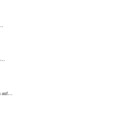
!…
em…
ch auf…