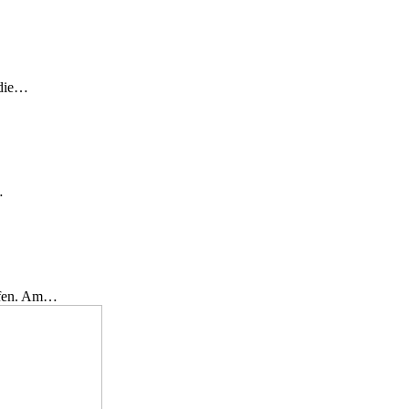
 die…
…
effen. Am…