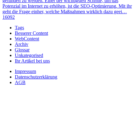
gefunden zu werden. Einer der wichtigsten Schritte, um das
Potenzial im Internet zu erhöhen, ist die SEO-Optimierung. Mit ihr
geht die Frage einher, welche Maßnahmen wirklich dazu geei…
16092
Tags
Besserer Content
WebContent
Archiv
Glossar
Unkategorised
Ihr Artikel bei uns
Impressum
Datenschutzerklärung
AGB