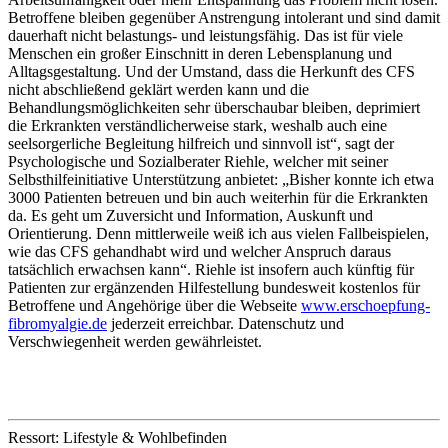
Betroffene bleiben gegenüber Anstrengung intolerant und sind damit
dauerhaft nicht belastungs- und leistungsfähig. Das ist für viele
Menschen ein großer Einschnitt in deren Lebensplanung und
Alltagsgestaltung. Und der Umstand, dass die Herkunft des CFS
nicht abschließend geklärt werden kann und die
Behandlungsmöglichkeiten sehr überschaubar bleiben, deprimiert
die Erkrankten verständlicherweise stark, weshalb auch eine
seelsorgerliche Begleitung hilfreich und sinnvoll ist“, sagt der
Psychologische und Sozialberater Riehle, welcher mit seiner
Selbsthilfeinitiative Unterstützung anbietet: „Bisher konnte ich etwa
3000 Patienten betreuen und bin auch weiterhin für die Erkrankten
da. Es geht um Zuversicht und Information, Auskunft und
Orientierung. Denn mittlerweile weiß ich aus vielen Fallbeispielen,
wie das CFS gehandhabt wird und welcher Anspruch daraus
tatsächlich erwachsen kann“. Riehle ist insofern auch künftig für
Patienten zur ergänzenden Hilfestellung bundesweit kostenlos für
Betroffene und Angehörige über die Webseite
www.erschoepfung-
fibromyalgie.de
jederzeit erreichbar. Datenschutz und
Verschwiegenheit werden gewährleistet.
Ressort: Lifestyle & Wohlbefinden