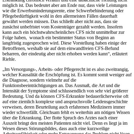
möglich ist. Das bedeutet aber am Ende nur, dass viele Leistungen
wie die Erwerbsminderungsrente, eine Schwerbehinderung oder
Pflegebedürftigkeit wohl in den allermeisten Fällen dauerhaft
gewährt werden müssen. Das schließt aber nicht aus, dass sie
zunächst unbefristet vom Kostenträger gezahlt werden. Insofern
kann auch ein höchstwahrscheinliches CFS nicht unmittelbar zur
Folge haben, wonach ein bestimmter Status von Beginn an
langfristig zugesprochen wird. Diese Vorstellung haben einige der
Betroffenen, weshalb sie auf dem einwandfreien CFS-Befund
beharren, der eindeutig aber nicht erhoben werden kann“, erläutert
Riehle.
„Im Versorgungs-, Arbeits- oder Pflegerecht ist es also zweitrangig,
welcher Kausalität die Erschöpfung ist. Es kommt somit weniger auf
die Diagnose, sondern vielmehr auf die
Funktionsbeeinträchtigungen an. Das Ausmaß, die Art und die
Intensität der Symptome sind schlussendlich von sehr viel größerer
Bedeutung. Und da können CFS-Erkrankte bedauerlicherweise oft
auf eine ziemlich komplexe und anspruchsvolle Leidensgeschichte
verweisen, deren Beurteilung auch erfahrenen Medizinern immer
wieder schwerfällt. Gleichsam fehlt es weiterhin am nötigen Wissen
über die Erkrankung. Der flotte Spruch des Arztes nach einer
Auszeit bringt den meisten Patienten nicht viel. Denn es liegt ja im
Wesen dieses Störungsbildes, dass auch eine kurzweilige
Arbeitsunfähigkeit oder mehr Entspannung das Problem nicht lösen.