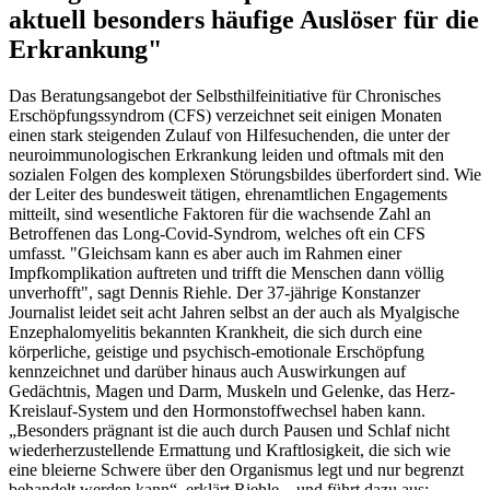
aktuell besonders häufige Auslöser für die
Erkrankung"
Das Beratungsangebot der Selbsthilfeinitiative für Chronisches
Erschöpfungssyndrom (CFS) verzeichnet seit einigen Monaten
einen stark steigenden Zulauf von Hilfesuchenden, die unter der
neuroimmunologischen Erkrankung leiden und oftmals mit den
sozialen Folgen des komplexen Störungsbildes überfordert sind. Wie
der Leiter des bundesweit tätigen, ehrenamtlichen Engagements
mitteilt, sind wesentliche Faktoren für die wachsende Zahl an
Betroffenen das Long-Covid-Syndrom, welches oft ein CFS
umfasst. "Gleichsam kann es aber auch im Rahmen einer
Impfkomplikation auftreten und trifft die Menschen dann völlig
unverhofft", sagt Dennis Riehle. Der 37-jährige Konstanzer
Journalist leidet seit acht Jahren selbst an der auch als Myalgische
Enzephalomyelitis bekannten Krankheit, die sich durch eine
körperliche, geistige und psychisch-emotionale Erschöpfung
kennzeichnet und darüber hinaus auch Auswirkungen auf
Gedächtnis, Magen und Darm, Muskeln und Gelenke, das Herz-
Kreislauf-System und den Hormonstoffwechsel haben kann.
„Besonders prägnant ist die auch durch Pausen und Schlaf nicht
wiederherzustellende Ermattung und Kraftlosigkeit, die sich wie
eine bleierne Schwere über den Organismus legt und nur begrenzt
behandelt werden kann“, erklärt Riehle – und führt dazu aus: