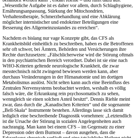
„Wesentliche Aufgabe ist es daher vor allem, durch Schlaghygiene,
Ernährungsanpassung, Stärkung der Mitochondrien,
Verhaltenstherapie, Schmerzbehandlung und eine Abklärung
möglicher internistischer und endokriner Beteiligungen eine
Besserung des Allgemeinzustandes zu erreichen“.
Nachdem es bislang nur vage Konzepte gibt, das CFS als
Krankheitsbild einheitlich zu beschreiben, haben es die Betroffenen
sehr oft schwer, bei Ämtern, Behörden und Versicherungen ihre
Rechte durchzusetzen: „Fälschlicherweise wird die Störung oftmals
in den psychiatrischen Bereich verordnet. Dabei ist sie eine nach
WHO-Kriterien geltende neurologische Krankheit, die zwar
messtechnisch nicht zwingend bewiesen werden kann, aber
durchaus Veränderungen in der Hirnanatomie und im dortigen
Metabolismus auslöst. Nicht selten kann auch eine Beeinfluss des
Zentralen Nervensystems beobachtet werden, weshalb es völlig
falsch wäre, die Erkrankung rein psychosomatisch zu sehen,
wenngleich sie einen solchen Anteil besitzt“. Dennis Riehle meint
zwar, dass durch die „Kanadischen Kriterien“ und die sogenannte
„Bell-Skala“ Instrumente bestehen. Allerdings lasse sich damit
lediglich eine beschreibende Diagnostik vornehmen: „Letztendlich
ist die Ursache der Störung in sozialen Angelegenheiten auch
nachrangig. Man kann bei einem CFS – im Gegensatz zu einer
Depression oder dem Burnout – davon ausgehen, dass die
Erkrankung chronisch verläuft und eine tatsächliche Heilung nicht