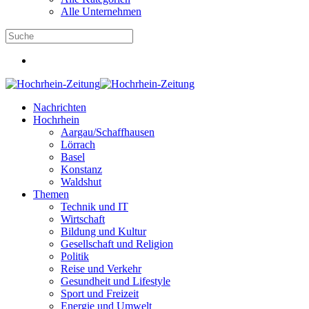
Alle Unternehmen
Nachrichten
Hochrhein
Aargau/Schaffhausen
Lörrach
Basel
Konstanz
Waldshut
Themen
Technik und IT
Wirtschaft
Bildung und Kultur
Gesellschaft und Religion
Politik
Reise und Verkehr
Gesundheit und Lifestyle
Sport und Freizeit
Energie und Umwelt