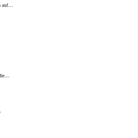
ch auf…
 die…
…