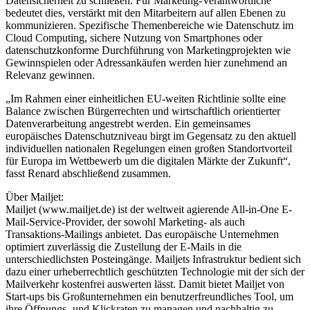
Datensicherheit zu schließen. Für Marketing-Verantwortliche
bedeutet dies, verstärkt mit den Mitarbeitern auf allen Ebenen zu
kommunizieren. Spezifische Themenbereiche wie Datenschutz im
Cloud Computing, sichere Nutzung von Smartphones oder
datenschutzkonforme Durchführung von Marketingprojekten wie
Gewinnspielen oder Adressankäufen werden hier zunehmend an
Relevanz gewinnen.
„Im Rahmen einer einheitlichen EU-weiten Richtlinie sollte eine
Balance zwischen Bürgerrechten und wirtschaftlich orientierter
Datenverarbeitung angestrebt werden. Ein gemeinsames
europäisches Datenschutzniveau birgt im Gegensatz zu den aktuell
individuellen nationalen Regelungen einen großen Standortvorteil
für Europa im Wettbewerb um die digitalen Märkte der Zukunft“,
fasst Renard abschließend zusammen.
Über Mailjet:
Mailjet (www.mailjet.de) ist der weltweit agierende All-in-One E-
Mail-Service-Provider, der sowohl Marketing- als auch
Transaktions-Mailings anbietet. Das europäische Unternehmen
optimiert zuverlässig die Zustellung der E-Mails in die
unterschiedlichsten Posteingänge. Mailjets Infrastruktur bedient sich
dazu einer urheberrechtlich geschützten Technologie mit der sich der
Mailverkehr kostenfrei auswerten lässt. Damit bietet Mailjet von
Start-ups bis Großunternehmen ein benutzerfreundliches Tool, um
ihre Öffnungs- und Klickraten zu managen und nachhaltig zu