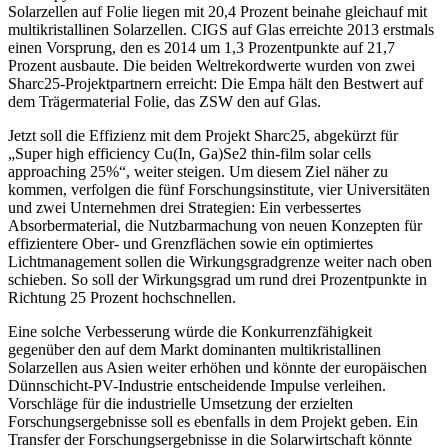
Solarzellen auf Folie liegen mit 20,4 Prozent beinahe gleichauf mit
multikristallinen Solarzellen. CIGS auf Glas erreichte 2013 erstmals
einen Vorsprung, den es 2014 um 1,3 Prozentpunkte auf 21,7
Prozent ausbaute. Die beiden Weltrekordwerte wurden von zwei
Sharc25-Projektpartnern erreicht: Die Empa hält den Bestwert auf
dem Trägermaterial Folie, das ZSW den auf Glas.
Jetzt soll die Effizienz mit dem Projekt Sharc25, abgekürzt für
„Super high efficiency Cu(In, Ga)Se2 thin-film solar cells
approaching 25%“, weiter steigen. Um diesem Ziel näher zu
kommen, verfolgen die fünf Forschungsinstitute, vier Universitäten
und zwei Unternehmen drei Strategien: Ein verbessertes
Absorbermaterial, die Nutzbarmachung von neuen Konzepten für
effizientere Ober- und Grenzflächen sowie ein optimiertes
Lichtmanagement sollen die Wirkungsgradgrenze weiter nach oben
schieben. So soll der Wirkungsgrad um rund drei Prozentpunkte in
Richtung 25 Prozent hochschnellen.
Eine solche Verbesserung würde die Konkurrenzfähigkeit
gegenüber den auf dem Markt dominanten multikristallinen
Solarzellen aus Asien weiter erhöhen und könnte der europäischen
Dünnschicht-PV-Industrie entscheidende Impulse verleihen.
Vorschläge für die industrielle Umsetzung der erzielten
Forschungsergebnisse soll es ebenfalls in dem Projekt geben. Ein
Transfer der Forschungsergebnisse in die Solarwirtschaft könnte