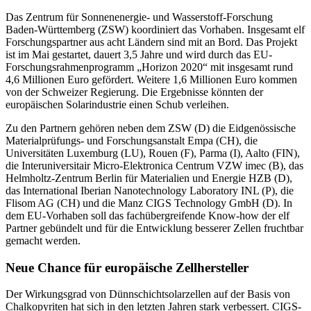
Das Zentrum für Sonnenenergie- und Wasserstoff-Forschung
Baden-Württemberg (ZSW) koordiniert das Vorhaben. Insgesamt elf
Forschungspartner aus acht Ländern sind mit an Bord. Das Projekt
ist im Mai gestartet, dauert 3,5 Jahre und wird durch das EU-
Forschungsrahmenprogramm „Horizon 2020“ mit insgesamt rund
4,6 Millionen Euro gefördert. Weitere 1,6 Millionen Euro kommen
von der Schweizer Regierung. Die Ergebnisse könnten der
europäischen Solarindustrie einen Schub verleihen.
Zu den Partnern gehören neben dem ZSW (D) die Eidgenössische
Materialprüfungs- und Forschungsanstalt Empa (CH), die
Universitäten Luxemburg (LU), Rouen (F), Parma (I), Aalto (FIN),
die Interuniversitair Micro-Elektronica Centrum VZW imec (B), das
Helmholtz-Zentrum Berlin für Materialien und Energie HZB (D),
das International Iberian Nanotechnology Laboratory INL (P), die
Flisom AG (CH) und die Manz CIGS Technology GmbH (D). In
dem EU-Vorhaben soll das fachübergreifende Know-how der elf
Partner gebündelt und für die Entwicklung besserer Zellen fruchtbar
gemacht werden.
Neue Chance für europäische Zellhersteller
Der Wirkungsgrad von Dünnschichtsolarzellen auf der Basis von
Chalkopyriten hat sich in den letzten Jahren stark verbessert. CIGS-