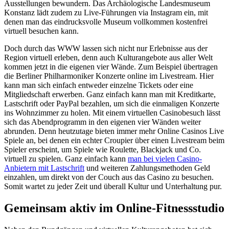
Ausstellungen bewundern. Das Archäologische Landesmuseum
Konstanz lädt zudem zu Live-Führungen via Instagram ein, mit
denen man das eindrucksvolle Museum vollkommen kostenfrei
virtuell besuchen kann.
Doch durch das WWW lassen sich nicht nur Erlebnisse aus der
Region virtuell erleben, denn auch Kulturangebote aus aller Welt
kommen jetzt in die eigenen vier Wände. Zum Beispiel übertragen
die Berliner Philharmoniker Konzerte online im Livestream. Hier
kann man sich einfach entweder einzelne Tickets oder eine
Mitgliedschaft erwerben. Ganz einfach kann man mit Kreditkarte,
Lastschrift oder PayPal bezahlen, um sich die einmaligen Konzerte
ins Wohnzimmer zu holen. Mit einem virtuellen Casinobesuch lässt
sich das Abendprogramm in den eigenen vier Wänden weiter
abrunden. Denn heutzutage bieten immer mehr Online Casinos Live
Spiele an, bei denen ein echter Croupier über einen Livestream beim
Spieler erscheint, um Spiele wie Roulette, Blackjack und Co.
virtuell zu spielen. Ganz einfach kann
man bei vielen Casino-
Anbietern mit Lastschrift
und weiteren Zahlungsmethoden Geld
einzahlen, um direkt von der Couch aus das Casino zu besuchen.
Somit wartet zu jeder Zeit und überall Kultur und Unterhaltung pur.
Gemeinsam aktiv im Online-Fitnessstudio