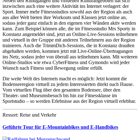
Neben den Rundgängen und virtuellen Kulturangeboten hat sich
inzwischen auch eine weitere Aktivität ins Internet verlagert: der
Sport. Immer mehr Fitnessstudios sowohl aus der Region als auch
aus aller Welt bieten ihre Workouts und Klassen jetzt online an,
sodass jeder ganz einfach in den eigenen vier Wänden aktiv werden
kann. Zum Beispiel können alle, die im Fitnessstudio Mrs Sporty in
Konstanz angemeldet sind, jetzt an Online-Live-Sessions teilnehmen
und virtuell in der Gruppe mit anderen Teilnehmern aus der Region
trainieren. Auch die TrimmDich-Sessions, die in Konstanz draußen
abgehalten werden, kommen jetzt mit Live-Online-Übertragungen
ins Netz, sodass jeder von überall aus teilnehmen kann. Mit weiteren
Online-Studios wie etwa CyberFitness und Gymondo wird jeder
Wunsch nach Fitness und Bewegung online erfüllt.
Die weite Welt des Internets macht es möglich: Jetzt kommt die
Bodenseeregion virtuell zu jedem Interessierten direkt nach Hause.
Vom virtuellen Flug über den gesamten Bodensee, über den
Theater- und Museumsbesuch bis hin zur Fitnessklasse im
Sportstudio – so werden Erlebnisse aus der Region virtuell erlebbar.
Ressort: Reise und Verkehr
Geführte Tour für E-Mountainbikes und E-Handbikes