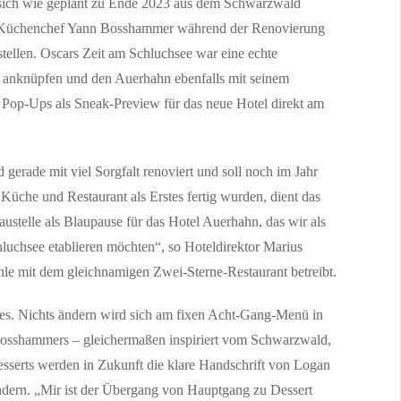
 sich wie geplant zu Ende 2023 aus dem Schwarzwald
on
em Küchenchef Yann Bosshammer während der Renovierung
r Onlinekommunikation Freiburg (pef). Großer Erfolg für die digitale politi
tellen. Oscars Zeit am Schluchsee war eine echte
n anknüpfen und den Auerhahn ebenfalls mit seinem
 Pop-Ups als Sneak-Preview für das neue Hotel direkt am
aunsbach zum zehnten Mal
ch auf Wasserextreme vorzubereiten Extremwetterereignisse können jeden Ort
gerade mit viel Sorgfalt renoviert und soll noch im Jahr
Küche und Restaurant als Erstes fertig wurden, dient das
ustelle als Blaupause für das Hotel Auerhahn, das wir als
luchsee etablieren möchten“, so Hoteldirektor Marius
le mit dem gleichnamigen Zwei-Sterne-Restaurant betreibt.
s. Nichts ändern wird sich am fixen Acht-Gang-Menü in
 Bosshammers – gleichermaßen inspiriert vom Schwarzwald,
sserts werden in Zukunft die klare Handschrift von Logan
ndern. „Mir ist der Übergang von Hauptgang zu Dessert