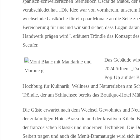
spanisch-schweizerischen Sternekoch Oscar de Matos, der
MAI 22, 2026
Auszeichnung für digitale Demokratie-Innovati
verabschiedet hat. „Die Idee war von vornherein, unser
„Wahlkompass“ der Erzdiözese gewinnt Deutschen Preis fü
wechselnde Gastköche für ein paar Monate an die Seite zu s
Bereicherung für uns und wir sind sicher, dass Logan dara
Handwerk prägen wird“, erläutert Tröndle das Konzept des
MAI 29, 2026
Am 29. Mai 2026 jährt sich die Sturzflut in Br
Seeufer.
ExtremWasserPartnerschaften helfen Kommunen dabei, si
Das Gebäude wird 
2024 öffnen. „Da 
Pop-Up auf der Ba
Hochburg für Kulinarik, Wellness und Naturerleben am Sch
Tröndle, der am Schluchsee bereits das Boutique-Hotel Müh
Die Gäste erwartet nach dem Wechsel Gewohntes und Neue
der zukünftigen Hotel-Brasserie und der kreativen Küche
der französischen Klassik und modernen Techniken. Die De
Seibert tragen und auch die Menü-Dramaturgie wird sich ä