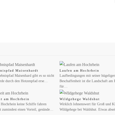
nispfad Maisenhardt
Laufen am Hochrhein
bnispfad Maisenhard gibt es so nicht
Laufbedingungen mit seiner hügelige
rde durch den Hotzenpfad erse…
Beschaffenheit ist die Landschaft am
für…
it am Hochrhein
Wildgehege Waldshut
em Garten?
 Hochrhein keine Schiffe fahren
Wirklich lohnenswert für Groß und Kle
t zumindest einen Vorteil, gesünde…
Wildgehege bei Waldshut. Etwas abse
App-basierten Wildbienen-Zählung auf Konstanz – Wer gerade aufmerksam durc