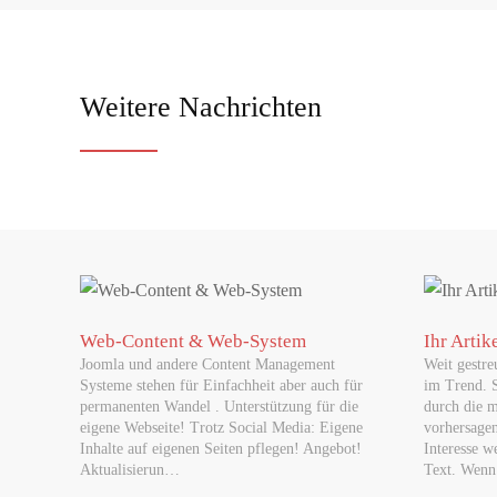
MAI 26, 2026
Mit dem Solarstromspeicher Geld verdienen
Weitere Nachrichten
Die Wirtschaftlichkeit des Batteriespeichers in drei Schr
MAI 29, 2026
Neue Musterbriefe helfen Passagieren, ihre Rec
Flugärger im Urlaub? Verspäteter Flug, Annullierung ode
MAI 18, 2026
Erster Grundschul-Robotikwettbewerb im Landk
Web-Content & Web-System
Ihr Artik
Joomla und andere Content Management
Weit gestre
Waldshut-Tiengen, 18.05.2026 — Robotik, Kreativität u
Systeme stehen für Einfachheit aber auch für
im Trend. 
permanenten Wandel . Unterstützung für die
durch die m
eigene Webseite! Trotz Social Media: Eigene
vorhersage
Inhalte auf eigenen Seiten pflegen! Angebot!
Interesse w
MAI 26, 2026
Internationale Lotterien im Trend: Warum Eur
Aktualisierun…
Text. Wenn