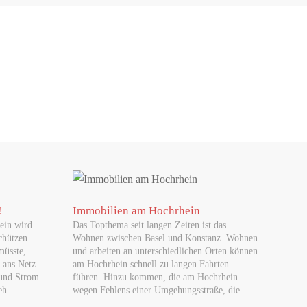
er…
– und…
!
Immobilien am Hochrhein
ein wird
Das Topthema seit langen Zeiten ist das
um Waldshut…
chützen.
Wohnen zwischen Basel und Konstanz. Wohnen
müsste,
und arbeiten an unterschiedlichen Orten können
 ans Netz
am Hochrhein schnell zu langen Fahrten
 und Strom
führen. Hinzu kommen, die am Hochrhein
Beh…
wegen Fehlens einer Umgehungsstraße, die…