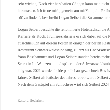
sehr wichtig. Nach vier herzhaften Gängen kann man nicht 
herantasten. Ich freue mich, gemeinsam mit Yann, die Frei
süß zu finden“, beschreibt Logan Seibert die Zusammenarbe
Logan Seibert besuchte die renommierte Hotelfachschule A
Karriere als Koch. Früh spezialisierte er sich dabei auf die
ausschließlich auf diesem Posten in einigen der besten Res
Restaurant Schwarzwaldstube tätig, zuletzt als Chef-Patissie
Yann Bosshammer und Logan Seibert standen bereits mehr
JUNI 01, 2026
Secret in La Wantzenau und später in der Schwarzwaldstu
ZURZACH Care baut die etablierte Rehaklinik
tätig war. 2021 wurden beide parallel ausgezeichnet: Bos
Mehr Betten, erweitertes Therapieangebot und neue chef
Jahres, Seibert als Patissier des Jahres. 2020 wurde Seiber
Nach dem Gastspiel am Schluchsee wird sich Seibert 2024 
Ressort: Hochrhein