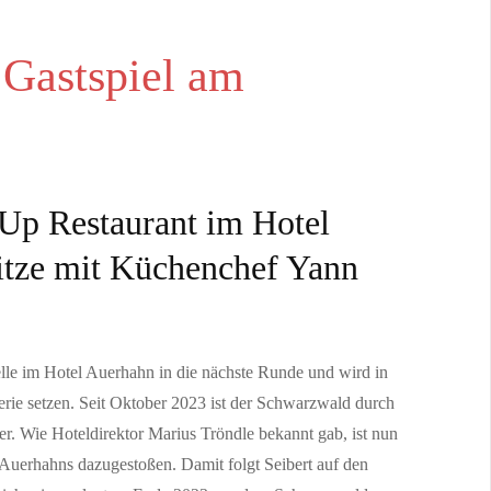
er Region
 Zivilgesellschaft haben heute gemeinsam ihre Unterstützung für den Bahnknote
 Gastspiel am
ssballnacht in Schaffhausen
 Atmosphäre beim offiziellen Public Viewing im Munotsaal der FCS Arena.Freu
-Up Restaurant im Hotel
itze mit Küchenchef Yann
entieren zu dürfen. Modern, schlicht, übersichtlich und selbstverständlich in
lle im Hotel Auerhahn in die nächste Runde und wird in
st und Musik
ie setzen. Seit Oktober 2023 ist der Schwarzwald durch
istisch wie aus einem Science-Fiction-Film sind die Arbeiten von Stefan Gr
r. Wie Hoteldirektor Marius Tröndle bekannt gab, ist nun
 Auerhahns dazugestoßen. Damit folgt Seibert auf den