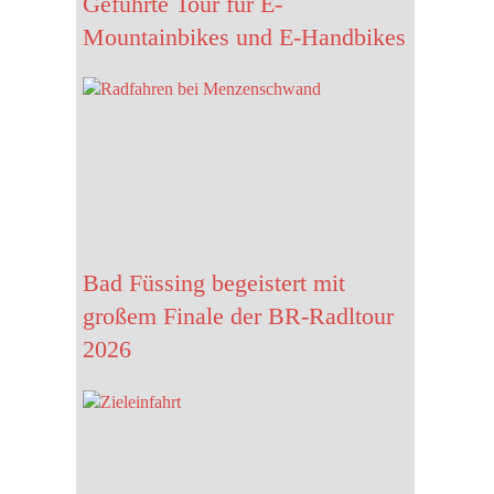
Geführte Tour für E-
Mountainbikes und E-Handbikes
n…
e dich auf…
Bad Füssing begeistert mit
…
großem Finale der BR-Radltour
2026
oss, die…