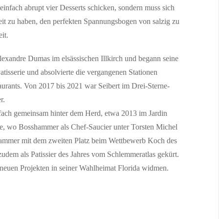
einfach abrupt vier Desserts schicken, sondern muss sich
heit zu haben, den perfekten Spannungsbogen von salzig zu
it.
lexandre Dumas im elsässischen Illkirch und begann seine
 Patisserie und absolvierte die vergangenen Stationen
taurants. Von 2017 bis 2021 war Seibert im Drei-Sterne-
r.
fach gemeinsam hinter dem Herd, etwa 2013 im Jardin
be, wo Bosshammer als Chef-Saucier unter Torsten Michel
 Limmattal aus
shammer mit dem zweiten Platz beim Wettbewerb Koch des
ärztliche Leitung stärken die regionale Rehabilitationsversorgung. ZURZACH 
t zudem als Patissier des Jahres vom Schlemmeratlas gekürt.
neuen Projekten in seiner Wahlheimat Florida widmen.