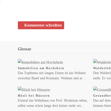
Kommentar schreiben
Glossar
Immobilien am Hochrhein
Walderleb
Das Topthema seit langen Zeiten ist das Wohnen
Den Walderle
zwischen Basel und Konstanz. Wohnen und ar…
mehr. Er wu
MAI 14, 2026
Hüsli bei Häusern
Gesundhe
Zähl mit: Wie viele Wildbienen summen in dein
Einmal das Wohnhaus von Prof. Brinkman sehen,
Das auf dem
selbst wenn schon lange dort keiner mehr wo…
können biete
Wildbiene + Partner ruft am Weltbienentag zur ersten 