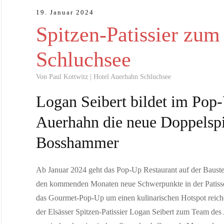
S-Bahn - Ein Ja ist ein Signal für die Zukunft d
19. Januar 2024
Vertreterinnen und Vertreter aus Politik, Wirtschaft und
Spitzen-Patissier zum
JULI 09, 2026
Schluchsee
Public Viewing Schweiz vs. Argentinien – Die Fu
Erlebe das Spiel Argentinien vs. Schweiz in einmaliger
Von Paul Kottwitz | Hotel Auerhahn Schluchsee
Logan Seibert bildet im Pop
MAI 22, 2026
Auerhahn die neue Doppelsp
Willkommen auf der neuen FCS-Homepage
Der FC Schaffhausen freut sich, seine neue Homepage präs
Bosshammer
JUNI 02, 2026
Ab Januar 2024 geht das Pop-Up Restaurant auf der Bauste
After-Work-Event in Schloss Bonndorf mit Kun
den kommenden Monaten neue Schwerpunkte in der Patisser
Waldshut-Tiengen — Formenreich wie im Rokoko und futur
das Gourmet-Pop-Up um einen kulinarischen Hotspot reiche
der Elsässer Spitzen-Patissier Logan Seibert zum Team des