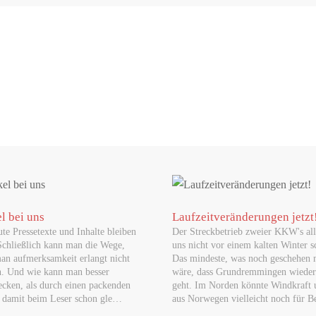
itten berechnen Zukunft Altbau: Batteriespeicher sind inzwischen profitabel. W
hte geltend zu machen
r beschädigtes Gepäck: Viele Reisende wissen nicht, welche Rechte sie haben 
reis Waldshut begeistert Schülerinnen und Schüler
el bei uns
Laufzeitveränderungen jetzt
ute Pressetexte und Inhalte bleiben
Der Streckbetrieb zweier KKW's all
nd Teamgeist standen am 5. Mai 2026 im Mittelpunkt: Das Kreismedienzentr
Schließlich kann man die Wege,
uns nicht vor einem kalten Winter s
an aufmerksamkeit erlangt nicht
Das mindeste, was noch geschehen 
n. Und wie kann man besser
wäre, dass Grundremmingen wieder
ecken, als durch einen packenden
geht. Im Norden könnte Windkraft
oJackpot online immer mehr Aufmerksamkeit erhält
 damit beim Leser schon gle…
aus Norwegen vielleicht noch für 