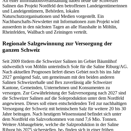
An einer Informationsveranstaltung haben heute die Schweizer
Salinen das Projekt Nordfeld den betroffenen Landeigentümerinnen
und Landeigentümern, Behörden, lokalen
Naturschutzorganisationen und Medien vorgestellt. Ein
Nachbarschafts-Newsletter mit Informationen zum Projekt wird
ausserdem in den nächsten Tagen an alle Haushalte in Möhlin,
Rheinfelden, Wallbach und Zeiningen verteilt.
Regionale Salzgewinnung zur Versorgung der
ganzen Schweiz
Seit 2009 fördern die Schweizer Salinen im Gebiet Bäumlihof
südwestlich von Möhlin unterirdisch Sole für die Saline Riburg/AG.
Nach aktuellen Prognosen liefert dieses Gebiet noch bis ins Jahr
2027 genügend Salz, um gemeinsam mit den beiden anderen
Salinen Schweizerhalle und Bex zuverlässig alle Schweizer
Kantone, Gemeinden, Unternehmen und Konsumenten zu
versorgen. Zur Gewährleistung der Salzversorgung nach 2027 sind
die Schweizer Salinen auf die Soleproduktion unter dem Nordfeld
angewiesen. Dieses soll einen entscheidenden Teil zur nachhaltigen
Versorgung der Schweiz mit heimischem Salz für weitere 20 bis 30
Jahre beitragen. Nach heutigem Wissensstand befindet sich unter
dem Nordfeld ein Salzvorkommen von rund 7,6 Mio. Tonnen.
Weitere Abbaugebiete, welche die Salzproduktion in der Saline
Riburg bis 2075 sicherstellen, be- finden sich in einer frühen