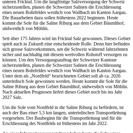
unteren Fricktal. Um die langfristige Salzversorgung der Schweiz
sicherzustellen, planen die Schweizer Salinen die Erschliessung
eines neuen Bohrfeldes westlich von Wallbach im Kanton Aargau.
Die Bauarbeiten dazu sollen frühestens 2022 beginnen. Heute
kommt die Sole für die Saline Riburg aus dem Gebiet Bäumlihof,
südwestlich von Möhlin.
Seit über 175 Jahren wird im Fricktal Salz gewonnen. Dieses Gebiet
spielt auch in Zukunft eine entscheidende Rolle. Denn hier befinden
sich grosse Salzvorkommen, um die Schweiz während Jahrzehnten
sicher und nachhaltig mit diesem wertvollen Rohstoff versorgen zu
können. Um den Versorgungsauftrag der Schweizer Kantone
sicherzustellen, planen die Schweizer Salinen die Erschliessung
eines neuen Bohrfeldes westlich von Wallbach im Kanton Aargau.
Unter dem als „Nordfeld“ bezeichneten Gebiet soll ab ca. 2026
unterirdisch Sole gewonnen werden. Heute kommt die Sole für die
Saline Riburg aus dem Gebiet Bäumlihof, südwestlich von Möhlin.
Nach aktuellen Prognosen liefert dieses Gebiet noch bis ins Jahr
2027 Salz.
Um die Sole vom Nordfeld in die Saline Riburg zu befördern, ist
auch der Bau einer 5,5 km langen, unterirdischen Transportleitung
vorgesehen. Der Baubeginn für die Transportleitung und für die
Erschliessung des Nordfelds ist frühestens im Jahr 2022.