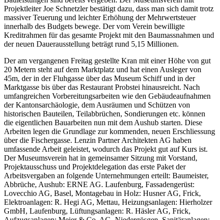
Projektleiter Joe Schnetzler bestätigt dazu, dass man sich damit trotz
massiver Teuerung und leichter Erhöhung der Mehrwertsteuer
innerhalb des Budgets bewege. Der vom Verein bewilligte
Kreditrahmen für das gesamte Projekt mit den Baumassnahmen und
der neuen Dauerausstellung beträgt rund 5,15 Millionen.
Der am vergangenen Freitag gestellte Kran mit einer Höhe von gut
20 Metern steht auf dem Marktplatz und hat einen Ausleger von
45m, der in der Fluhgasse über das Museum Schiff und in der
Marktgasse bis über das Restaurant Probstei hinausreicht. Nach
umfangreichen Vorbereitungsarbeiten wie den Gebäudeaufnahmen
der Kantonsarchäologie, dem Ausräumen und Schützen von
historischen Bauteilen, Teilabbrüchen, Sondierungen etc. können
die eigentlichen Bauarbeiten nun mit dem Aushub starten. Diese
Arbeiten legen die Grundlage zur kommenden, neuen Erschliessung
über die Fischergasse. Lenzin Partner Architekten AG haben
umfassende Arbeit geleistet, wodurch das Projekt gut auf Kurs ist.
Der Museumsverein hat in gemeinsamer Sitzung mit Vorstand,
Projektausschuss und Projektdelegation das erste Paket der
Arbeitsvergaben an folgende Unternehmungen erteilt: Baumeister,
Abbrüche, Aushub: ERNE AG. Laufenburg, Fassadengerüst:
Lovecchio AG, Basel, Montagebau in Holz: Husner AG, Frick,
Elektroanlagen: R. Hegi AG, Mettau, Heizungsanlagen: Hierholzer
GmbH, Laufenburg, Lüftungsanlagen: R. Häsler AG, Frick,
Aufzugsanlagen: Meier & Co. AG, Niedergösgen, Sanitäranlagen: