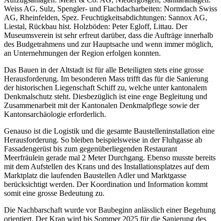
Weiss AG, Sulz, Spengler- und Flachdacharbeiten: Normdach Swiss
AG, Rheinfelden, Spez. Feuchtigkeitsabdichtungen: Sannox AG,
Liestal, Rückbau hist. Holzböden: Peter Egloff, Littau. Der
Museumsverein ist sehr erfreut darüber, dass die Aufträge innerhalb
des Budgetrahmens und zur Hauptsache und wenn immer möglich,
an Unternehmungen der Region erfolgen konnten.
Das Bauen in der Altstadt ist für alle Beteiligten stets eine grosse
Herausforderung. Im besonderen Mass trifft das für die Sanierung
der historischen Liegenschaft Schiff zu, welche unter kantonalem
Denkmalschutz steht. Diesbezüglich ist eine enge Begleitung und
Zusammenarbeit mit der Kantonalen Denkmalpflege sowie der
Kantonsarchäologie erforderlich.
Genauso ist die Logistik und die gesamte Baustelleninstallation eine
Herausforderung. So bleiben beispielsweise in der Fluhgasse ab
Fassadengerüst bis zum gegenüberliegenden Restaurant
Meerfräulein gerade mal 2 Meter Durchgang. Ebenso musste bereits
mit dem Aufstellen des Krans und des Installationsplatzes auf dem
Marktplatz die laufenden Baustellen Adler und Marktgasse
berücksichtigt werden. Der Koordination und Information kommt
somit eine grosse Bedeutung zu.
Die Nachbarschaft wurde vor Baubeginn anlässlich einer Begehung
orientiert. Der Kran wird bis Sommer 2025 für die Sanierung des