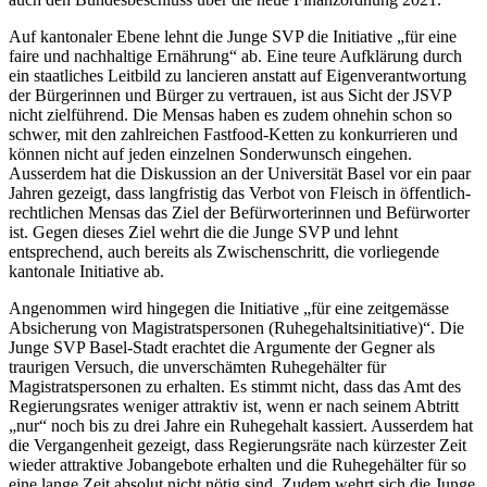
Auf kantonaler Ebene lehnt die Junge SVP die Initiative „für eine
faire und nachhaltige Ernährung“ ab. Eine teure Aufklärung durch
ein staatliches Leitbild zu lancieren anstatt auf Eigenverantwortung
der Bürgerinnen und Bürger zu vertrauen, ist aus Sicht der JSVP
nicht zielführend. Die Mensas haben es zudem ohnehin schon so
schwer, mit den zahlreichen Fastfood-Ketten zu konkurrieren und
können nicht auf jeden einzelnen Sonderwunsch eingehen.
Ausserdem hat die Diskussion an der Universität Basel vor ein paar
Jahren gezeigt, dass langfristig das Verbot von Fleisch in öffentlich-
rechtlichen Mensas das Ziel der Befürworterinnen und Befürworter
ist. Gegen dieses Ziel wehrt die die Junge SVP und lehnt
entsprechend, auch bereits als Zwischenschritt, die vorliegende
kantonale Initiative ab.
Angenommen wird hingegen die Initiative „für eine zeitgemässe
Absicherung von Magistratspersonen (Ruhegehaltsinitiative)“. Die
Junge SVP Basel-Stadt erachtet die Argumente der Gegner als
traurigen Versuch, die unverschämten Ruhegehälter für
Magistratspersonen zu erhalten. Es stimmt nicht, dass das Amt des
Regierungsrates weniger attraktiv ist, wenn er nach seinem Abtritt
„nur“ noch bis zu drei Jahre ein Ruhegehalt kassiert. Ausserdem hat
die Vergangenheit gezeigt, dass Regierungsräte nach kürzester Zeit
wieder attraktive Jobangebote erhalten und die Ruhegehälter für so
eine lange Zeit absolut nicht nötig sind. Zudem wehrt sich die Junge