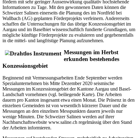
fördern mit sehr geringer Aussenwirkung qualitativ hochstehende
Informationen zu Tage. Mit den gewonnenen Daten können die
Schweizer Salinen einerseits die Planung des im Nordfeld bei
Wallbach (AG) geplanten Förderprojekts verfeinern. Andererseits
schaffen die Untersuchungen für das übrige Konzessionsgebiet im
Aargau und im Baselbiet wissenschaftlich fundierte Grundlagen, um
mögliche künftige Förderprojekte zu evaluieren und gegebenenfalls
in die mittel- und langfristige Planung aufzunehmen.
Messungen im Herbst
erkunden bestehendes
Konzessionsgebiet
Beginnend mit Vermessungsarbeiten Ende September werden
Spezialunternehmen bis Mitte Dezember 2020 seismische
Messungen im Konzessionsgebiet der Kantone Aargau und Basel-
Landschaft vornehmen (vgl. beiliegende Karte). Die Arbeiten
dauern pro Kanton insgesamt etwa einen Monat. Die Präsenz in den
einzelnen Gemeinden ist von wesentlich kürzerer Dauer und die
Messungen an den einzelnen Messpunkten dauern jeweils nur
wenige Minuten. Die Schweizer Salinen werden auf ihrer
Nachbarschaftswebsite www.saline.ch regelmässig über den Stand
der Arbeiten informieren.