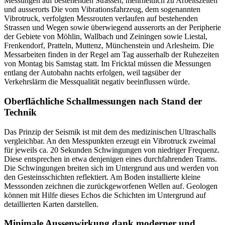
Messungen auf bestehenden Strassen, mehrheitlich zu Arbeitszeiten
und ausserorts Die vom Vibrationsfahrzeug, dem sogenannten
Vibrotruck, verfolgten Messrouten verlaufen auf bestehenden
Strassen und Wegen sowie überwiegend ausserorts an der Peripherie
der Gebiete von Möhlin, Wallbach und Zeiningen sowie Liestal,
Frenkendorf, Pratteln, Muttenz, Münchenstein und Arlesheim. Die
Messarbeiten finden in der Regel am Tag ausserhalb der Ruhezeiten
von Montag bis Samstag statt. Im Fricktal müssen die Messungen
entlang der Autobahn nachts erfolgen, weil tagsüber der
Verkehrslärm die Messqualität negativ beeinflussen würde.
Oberflächliche Schallmessungen nach Stand der
Technik
Das Prinzip der Seismik ist mit dem des medizinischen Ultraschalls
vergleichbar. An den Messpunkten erzeugt ein Vibrotruck zweimal
für jeweils ca. 20 Sekunden Schwingungen von niedriger Frequenz.
Diese entsprechen in etwa denjenigen eines durchfahrenden Trams.
Die Schwingungen breiten sich im Untergrund aus und werden von
den Gesteinsschichten reflektiert. Am Boden installierte kleine
Messsonden zeichnen die zurückgeworfenen Wellen auf. Geologen
können mit Hilfe dieses Echos die Schichten im Untergrund auf
detaillierten Karten darstellen.
Minimale Aussenwirkung dank moderner und