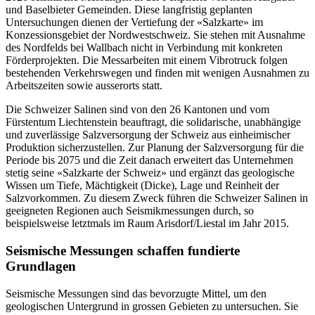
und Baselbieter Gemeinden. Diese langfristig geplanten
Untersuchungen dienen der Vertiefung der «Salzkarte» im
Konzessionsgebiet der Nordwestschweiz. Sie stehen mit Ausnahme
des Nordfelds bei Wallbach nicht in Verbindung mit konkreten
Förderprojekten. Die Messarbeiten mit einem Vibrotruck folgen
bestehenden Verkehrswegen und finden mit wenigen Ausnahmen zu
Arbeitszeiten sowie ausserorts statt.
Die Schweizer Salinen sind von den 26 Kantonen und vom
Fürstentum Liechtenstein beauftragt, die solidarische, unabhängige
und zuverlässige Salzversorgung der Schweiz aus einheimischer
Produktion sicherzustellen. Zur Planung der Salzversorgung für die
Periode bis 2075 und die Zeit danach erweitert das Unternehmen
stetig seine «Salzkarte der Schweiz» und ergänzt das geologische
Wissen um Tiefe, Mächtigkeit (Dicke), Lage und Reinheit der
Salzvorkommen. Zu diesem Zweck führen die Schweizer Salinen in
geeigneten Regionen auch Seismikmessungen durch, so
beispielsweise letztmals im Raum Arisdorf/Liestal im Jahr 2015.
Seismische Messungen schaffen fundierte
Grundlagen
Seismische Messungen sind das bevorzugte Mittel, um den
geologischen Untergrund in grossen Gebieten zu untersuchen. Sie