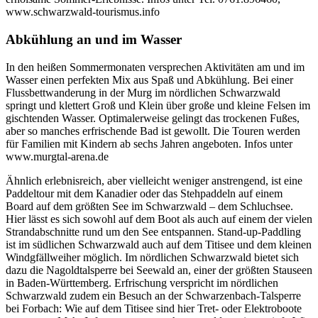
www.schwarzwald-tourismus.info
Abkühlung an und im Wasser
In den heißen Sommermonaten versprechen Aktivitäten am und im
Wasser einen perfekten Mix aus Spaß und Abkühlung. Bei einer
Flussbettwanderung in der Murg im nördlichen Schwarzwald
springt und klettert Groß und Klein über große und kleine Felsen im
gischtenden Wasser. Optimalerweise gelingt das trockenen Fußes,
aber so manches erfrischende Bad ist gewollt. Die Touren werden
für Familien mit Kindern ab sechs Jahren angeboten. Infos unter
www.murgtal-arena.de
Ähnlich erlebnisreich, aber vielleicht weniger anstrengend, ist eine
Paddeltour mit dem Kanadier oder das Stehpaddeln auf einem
Board auf dem größten See im Schwarzwald – dem Schluchsee.
Hier lässt es sich sowohl auf dem Boot als auch auf einem der vielen
Strandabschnitte rund um den See entspannen. Stand-up-Paddling
ist im südlichen Schwarzwald auch auf dem Titisee und dem kleinen
Windgfällweiher möglich. Im nördlichen Schwarzwald bietet sich
dazu die Nagoldtalsperre bei Seewald an, einer der größten Stauseen
in Baden-Württemberg. Erfrischung verspricht im nördlichen
Schwarzwald zudem ein Besuch an der Schwarzenbach-Talsperre
bei Forbach: Wie auf dem Titisee sind hier Tret- oder Elektroboote