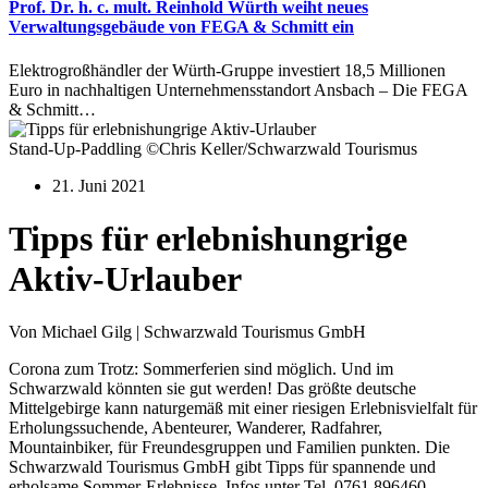
Prof. Dr. h. c. mult. Reinhold Würth weiht neues
Verwaltungsgebäude von FEGA & Schmitt ein
Elektrogroßhändler der Würth-Gruppe investiert 18,5 Millionen
Euro in nachhaltigen Unternehmensstandort Ansbach – Die FEGA
& Schmitt…
Stand-Up-Paddling ©Chris Keller/Schwarzwald Tourismus
21. Juni 2021
Tipps für erlebnishungrige
Aktiv-Urlauber
Von Michael Gilg | Schwarzwald Tourismus GmbH
Corona zum Trotz: Sommerferien sind möglich. Und im
Schwarzwald könnten sie gut werden! Das größte deutsche
Mittelgebirge kann naturgemäß mit einer riesigen Erlebnisvielfalt für
Erholungssuchende, Abenteurer, Wanderer, Radfahrer,
Mountainbiker, für Freundesgruppen und Familien punkten. Die
Schwarzwald Tourismus GmbH gibt Tipps für spannende und
erholsame Sommer-Erlebnisse. Infos unter Tel. 0761.896460,