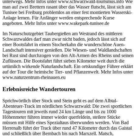
unterwegs. Mehr Infos unter www.schwarzwald-tourismus.info Wie
man auf zwei Brettern rasant über das Wasser flutscht, lässt sich am
Tunisee bei Freiburg problemlos an einer fest montierten Wasserski-
Anlage lernen. Für Anfänger werden entsprechende Kurse
angeboten. Mehr Infos unter www.wakepark-tunisee.de
Im Naturschutzgebiet Taubergießen am Westrand des mittleren
Schwarzwaldes darf man zwar nicht baden, jedoch lässt sich auf
einer Bootsfahrt in einem Stocherkahn die wunderschöne Auen-
Landschaft intensiver genießen. Die Wiesen- und Waldlandschaften
bei Rust sind durchzogen von den Alt-Armen des Rheins und seinen
Zuflüssen. Die Bootsfahrt führt sieben Kilometer weit durch die
urtümlich wirkende Naturlandschaft. Ein ortskundiger Führer erklärt
auf der Tour die heimische Tier- und Pflanzenwelt. Mehr Infos unter
www.naturzentrum-rheinauen.eu
Erlebnisreiche Wandertouren
Sprichwörtlich über Stock und Stein geht es auf dem Albtal-
Abenteuer-Track im nördlichen Schwarzwald: Die zwei sportlichen
Tagestouren mit jeweils rund 24 km Länge und bis zu 1000
Höhenmeter führen immer wieder querfeldein, steilere Stücke
müssen mit Hilfe eines Spezialtaus überwunden werden. Von Bad
Herrenalb führt der Track über rund 47 Kilometer durch das Gaistal
und schließlich über Bernbach bis nach Marxzell. Matsch,