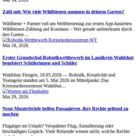
Zähl mit: Wie viele Wildbienen summen in deinem Garten?
Wildbiene + Partner ruft am Weltbienentag zur ersten App-basierten
Wildbienen-Zählung auf Konstanz – Wer gerade aufmerksam durch
den Garten…
Mai 18, 2026
Erster Grundschul-Robotikwettbewerb im Landkreis Waldshut
begeistert Schülerinnen und Schüler
Waldshut-Tiengen, 18.05.2026 — Robotik, Kreativität und
Teamgeist standen am 5. Mai 2026 im Mittelpunkt: Das
Kreismedienzentrum Waldshut…
Mai 29, 2026
Neue Musterbriefe helfen Passagieren, ihre Rechte geltend zu
machen
Flugärger im Urlaub? Verspäteter Flug, Annullierung oder
beschädigtes Gepäck: Viele Reisende wissen nicht, welche Rechte