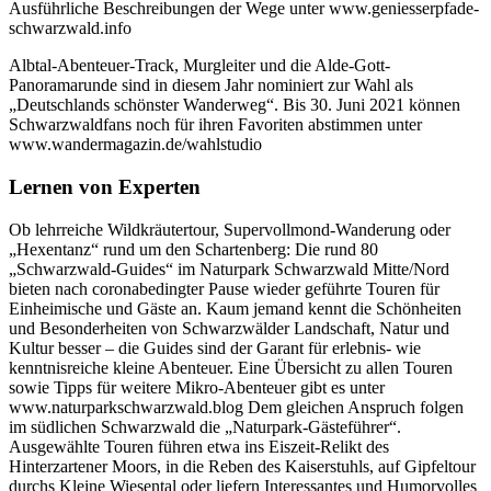
Ausführliche Beschreibungen der Wege unter www.geniesserpfade-
schwarzwald.info
Albtal-Abenteuer-Track, Murgleiter und die Alde-Gott-
Panoramarunde sind in diesem Jahr nominiert zur Wahl als
„Deutschlands schönster Wanderweg“. Bis 30. Juni 2021 können
Schwarzwaldfans noch für ihren Favoriten abstimmen unter
www.wandermagazin.de/wahlstudio
Lernen von Experten
Ob lehrreiche Wildkräutertour, Supervollmond-Wanderung oder
„Hexentanz“ rund um den Schartenberg: Die rund 80
„Schwarzwald-Guides“ im Naturpark Schwarzwald Mitte/Nord
bieten nach coronabedingter Pause wieder geführte Touren für
Einheimische und Gäste an. Kaum jemand kennt die Schönheiten
und Besonderheiten von Schwarzwälder Landschaft, Natur und
Kultur besser – die Guides sind der Garant für erlebnis- wie
kenntnisreiche kleine Abenteuer. Eine Übersicht zu allen Touren
sowie Tipps für weitere Mikro-Abenteuer gibt es unter
www.naturparkschwarzwald.blog Dem gleichen Anspruch folgen
im südlichen Schwarzwald die „Naturpark-Gästeführer“.
Ausgewählte Touren führen etwa ins Eiszeit-Relikt des
Hinterzartener Moors, in die Reben des Kaiserstuhls, auf Gipfeltour
durchs Kleine Wiesental oder liefern Interessantes und Humorvolles