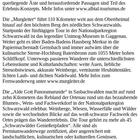
querliegende Äste und herausfordernde Passagen sind Teil des
Erlebnis-Konzepts. Mehr Infos unter www.albtal-tourismus.de
Die „Murgleiter“ führt 110 Kilometer weit aus dem Oberrheintal
hinauf auf den höchsten Berg des nördlichen Schwarzwalds.
Startpunkt der fünftägigen Tour in der Nationalparkregion
Schwarzwald ist das legendäre Unimog-Museum in Gaggenau.
Weiter geht es über Baden-Badens Hausberg Merkur in die
Papiermacherstadt Gernsbach und immer aufwärts über die
kulinarische Sterne-Hochburg Baiersbronn zum 1055 Meter hohen
Schliffkopf. Unterwegs passieren Wanderer die unterschiedlichsten
Lebensräume und Kulturlandschaften: weite Auen, liebliche
Streuobstwiesen, akkurate Weinberge, verträumte Heuhüttentäler,
lichten Laub- und dichten Nadelwald. Mehr Infos zum
Fernwanderweg unter www.murgleiter.de
Die „Alde Gott Panoramarunde“ in Sasbachwalden macht auf rund
zehn Kilometern das Rebland der Ortenau rund um das bezaubernde
Blumen-, Wein- und Fachwerkdorf in der Nationalparkregion
Schwarzwald erlebbar. Weinberge, Wiesen, Wasserfälle und Wälder
sowie die wechselnden Blicke auf das weiß-schwarze Fachwerk des
Ortes prägen das Wandererlebnis. Die Tour gehört zu mehr als 45
„Schwarzwälder Genießerpfaden“. Alle sind als
Premiumwanderwege zertifiziert, aber angereichert mit
landschaftlichen, kulinarischen oder kulturellen Genüssen.