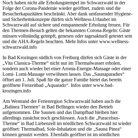
Noch haben nicht alle Erholungstempel im Schwarzwald in der
Folge der Corona-Pandemie wieder geöffnet, zudem sind die
Besucherkapazitäten beschränkt. Aber dank umfassender Hygiene-
und Sicherheitskonzepte dürfen sich Wellness-Urlauber im
Schwarzwald auf sichere und entspannende Erholung freuen. Für
den Thermen-Besuch gelten die bekannten Corona-Regeln: Gäste
müssen vollständig geimpft, genesen oder tagesaktuell getestet sein
und die AHA-Regeln beachten. Mehr Infos unter www.wellness-
schwarzwald.info
In Bad Krozingen südlich von Freiburg dürfen sich Gäste in der
„Vita Classica-Therme“ nicht nur im Thermalwasser erholen,
sondern auch wieder bei einer Aroma-Energie-Massage oder einer
Lomi- Lomi-Massage verwöhnen lassen. Das „Saunaparadies“
öffnet am 1. Juli. Spaß für die ganze Familie bietet das bereits
geöffnete Freizeitbad „Aquarado“. Infos unter www.bad-
krozingen.info
Am Westrand der Ferienregion Schwarzwald haben auch die
„Balinea Thermen“ in Bad Bellingen wieder den Betrieb
aufgenommen. Die Saunen und das Dampfbad bleiben hier
allerdings zunächst noch geschlossen. Auch die „Paracelsus-
Therme“ in Bad Liebenzell im nördlichen Schwarzwald ist wieder
geöffnet: Thermalbad, Sole-Inhalation und die „Sauna Pinea“
können genutzt werden. Ebenfalls geöffnet ist im nördlichen