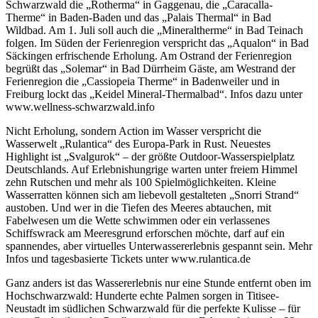
Schwarzwald die „Rotherma“ in Gaggenau, die „Caracalla-
Therme“ in Baden-Baden und das „Palais Thermal“ in Bad
Wildbad. Am 1. Juli soll auch die „Mineraltherme“ in Bad Teinach
folgen. Im Süden der Ferienregion verspricht das „Aqualon“ in Bad
Säckingen erfrischende Erholung. Am Ostrand der Ferienregion
begrüßt das „Solemar“ in Bad Dürrheim Gäste, am Westrand der
Ferienregion die „Cassiopeia Therme“ in Badenweiler und in
Freiburg lockt das „Keidel Mineral-Thermalbad“. Infos dazu unter
www.wellness-schwarzwald.info
Nicht Erholung, sondern Action im Wasser verspricht die
Wasserwelt „Rulantica“ des Europa-Park in Rust. Neuestes
Highlight ist „Svalgurok“ – der größte Outdoor-Wasserspielplatz
Deutschlands. Auf Erlebnishungrige warten unter freiem Himmel
zehn Rutschen und mehr als 100 Spielmöglichkeiten. Kleine
Wasserratten können sich am liebevoll gestalteten „Snorri Strand“
austoben. Und wer in die Tiefen des Meeres abtauchen, mit
Fabelwesen um die Wette schwimmen oder ein verlassenes
Schiffswrack am Meeresgrund erforschen möchte, darf auf ein
spannendes, aber virtuelles Unterwassererlebnis gespannt sein. Mehr
Infos und tagesbasierte Tickets unter www.rulantica.de
Ganz anders ist das Wassererlebnis nur eine Stunde entfernt oben im
Hochschwarzwald: Hunderte echte Palmen sorgen in Titisee-
Neustadt im südlichen Schwarzwald für die perfekte Kulisse – für