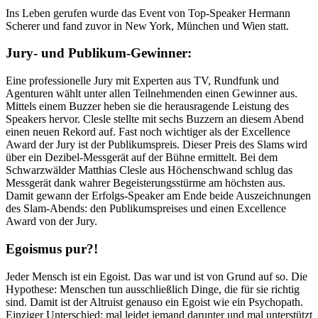
Ins Leben gerufen wurde das Event von Top-Speaker Hermann
Scherer und fand zuvor in New York, München und Wien statt.
Jury- und Publikum-Gewinner:
Eine professionelle Jury mit Experten aus TV, Rundfunk und
Agenturen wählt unter allen Teilnehmenden einen Gewinner aus.
Mittels einem Buzzer heben sie die herausragende Leistung des
Speakers hervor. Clesle stellte mit sechs Buzzern an diesem Abend
einen neuen Rekord auf. Fast noch wichtiger als der Excellence
Award der Jury ist der Publikumspreis. Dieser Preis des Slams wird
über ein Dezibel-Messgerät auf der Bühne ermittelt. Bei dem
Schwarzwälder Matthias Clesle aus Höchenschwand schlug das
Messgerät dank wahrer Begeisterungsstürme am höchsten aus.
Damit gewann der Erfolgs-Speaker am Ende beide Auszeichnungen
des Slam-Abends: den Publikumspreises und einen Excellence
Award von der Jury.
Egoismus pur?!
Jeder Mensch ist ein Egoist. Das war und ist von Grund auf so. Die
Hypothese: Menschen tun ausschließlich Dinge, die für sie richtig
sind. Damit ist der Altruist genauso ein Egoist wie ein Psychopath.
Einziger Unterschied: mal leidet jemand darunter und mal unterstützt