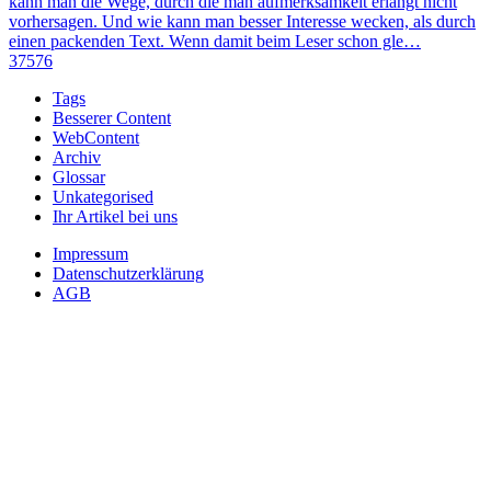
kann man die Wege, durch die man aufmerksamkeit erlangt nicht
vorhersagen. Und wie kann man besser Interesse wecken, als durch
einen packenden Text. Wenn damit beim Leser schon gle…
37576
Tags
Besserer Content
WebContent
Archiv
Glossar
Unkategorised
Ihr Artikel bei uns
Impressum
Datenschutzerklärung
AGB