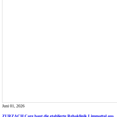
Juni 01, 2026
ZURZACH Care baut die etablierte Rehaklinik Limmattal aus