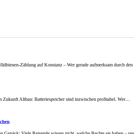
n Wildbienen-Zählung auf Konstanz – Wer gerade aufmerksam durch de
nen Zukunft Altbau: Batteriespeicher sind inzwischen profitabel. Wer…
achen
tes Gepäck: Viele Reisende wissen nicht, welche Rechte sie haben – 