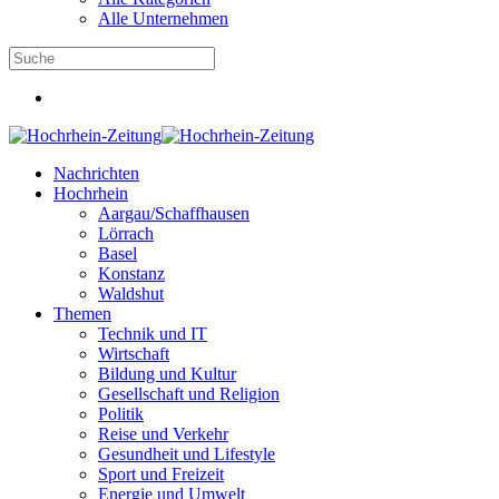
Alle Unternehmen
Nachrichten
Hochrhein
Aargau/Schaffhausen
Lörrach
Basel
Konstanz
Waldshut
Themen
Technik und IT
Wirtschaft
Bildung und Kultur
Gesellschaft und Religion
Politik
Reise und Verkehr
Gesundheit und Lifestyle
Sport und Freizeit
Energie und Umwelt