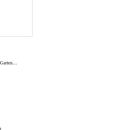
n Garten…
und…