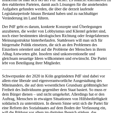
den etablierten Parteien, damit auch Lösungen für die anstehenden
Aufgaben gefunden werden, die über die derzeit laufende
Legislaturperiode hinaus Bestand haben und zu nachhaltiger
Veränderung im Land führen.
Der PdF geht es darum, konkrete Konzepte und Überlegungen
anzubieten, die weder von Lobbyismus und Klientel geleitet sind,
noch einer bestimmten ideologischen Richtung oder festgefahrenen
Meinungsstruktur hinterherlaufen. Stattdessen will man sich für
bürgernahe Politik einsetzen, die sich an den Problemen des
Einzelnen orientiert und auf die Probleme der Menschen in ihrem
Alltag Antworten gibt. Insofern sind unkonventionelle und
gleichsam neuartige Ideen willkommen und erwünscht. Die Partei
lebt von Beteiligung ihrer Mitglieder.
Schwerpunkte der 2020 in Köln gegründeten PdF sind dabei vor
allem eine liberale und eigenverantwortliche Ausgestaltung des
Miteinanders, die auf dem wesentlichen Grundsatz größtmöglicher
Freiheit des Individuums gegenüber dem Staat basiert. So muss er
dem Bürger dienen – und nicht umgekehrt. Allerdings hat er den
Auftrag, Menschen in etwaigen Situationen von Hilfsbedürftigkeit
solidarisch zu unterstützen. In diesem Sinne setzt sich die Partei für
eine Reform des Sozialstaates auf dem Boden der Verfassung ein,
will die Bildung vor allem im digitalen Bereich stärken, das