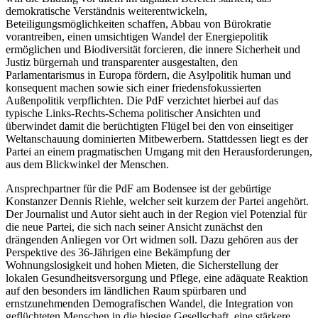
demokratische Verständnis weiterentwickeln,
Beteiligungsmöglichkeiten schaffen, Abbau von Bürokratie
vorantreiben, einen umsichtigen Wandel der Energiepolitik
ermöglichen und Biodiversität forcieren, die innere Sicherheit und
Justiz bürgernah und transparenter ausgestalten, den
Parlamentarismus in Europa fördern, die Asylpolitik human und
konsequent machen sowie sich einer friedensfokussierten
Außenpolitik verpflichten. Die PdF verzichtet hierbei auf das
typische Links-Rechts-Schema politischer Ansichten und
überwindet damit die berüchtigten Flügel bei den von einseitiger
Weltanschauung dominierten Mitbewerbern. Stattdessen liegt es der
Partei an einem pragmatischen Umgang mit den Herausforderungen,
aus dem Blickwinkel der Menschen.
Ansprechpartner für die PdF am Bodensee ist der gebürtige
Konstanzer Dennis Riehle, welcher seit kurzem der Partei angehört.
Der Journalist und Autor sieht auch in der Region viel Potenzial für
die neue Partei, die sich nach seiner Ansicht zunächst den
drängenden Anliegen vor Ort widmen soll. Dazu gehören aus der
Perspektive des 36-Jährigen eine Bekämpfung der
Wohnungslosigkeit und hohen Mieten, die Sicherstellung der
lokalen Gesundheitsversorgung und Pflege, eine adäquate Reaktion
auf den besonders im ländlichen Raum spürbaren und
ernstzunehmenden Demografischen Wandel, die Integration von
geflüchteten Menschen in die hiesige Gesellschaft, eine stärkere