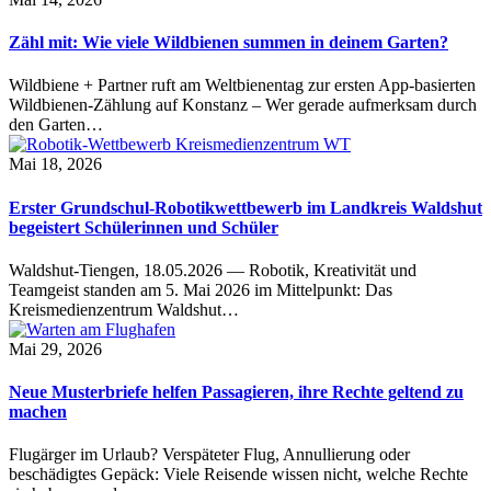
Zähl mit: Wie viele Wildbienen summen in deinem Garten?
Wildbiene + Partner ruft am Weltbienentag zur ersten App-basierten
Wildbienen-Zählung auf Konstanz – Wer gerade aufmerksam durch
den Garten…
Mai 18, 2026
Erster Grundschul-Robotikwettbewerb im Landkreis Waldshut
begeistert Schülerinnen und Schüler
Waldshut-Tiengen, 18.05.2026 — Robotik, Kreativität und
Teamgeist standen am 5. Mai 2026 im Mittelpunkt: Das
Kreismedienzentrum Waldshut…
Mai 29, 2026
Neue Musterbriefe helfen Passagieren, ihre Rechte geltend zu
machen
Flugärger im Urlaub? Verspäteter Flug, Annullierung oder
beschädigtes Gepäck: Viele Reisende wissen nicht, welche Rechte