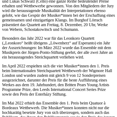
und Lukas Schwarz (Cello) eine ganze Reihe bedeutender Preise
erhalten und Wettbewerbe gewonnen. Von den Mitgliedern der Jury
wird die herausragende Musikalität der Interpretationen ebenso
gelobt, wie das Gespür der Musiker*innen bei der Erschaffung eines
gemeinsamen und einzigartigen Klangs. Im Burghof Lörrach
präsentiert das Quartett am Freitag, 8. Dezember, 20 Uhr, Werke
von Webern, Schostakowitsch und Schumann.
Besonders das Jahr 2022 war für das Leonkoro Quartett
(„Leonkoro“ heißt übrigens „Löwenherz“ auf Esperanto) ein Jahr
der Auszeichnungen: Im März 2022 wurde das Ensemble mit dem
Musikpreis der Jürgen-Ponto-Stiftung geehrt, der alle zwei Jahre an
ein herausragendes Streichquartett verliehen wird.
Im April 2022 erspielten sich die vier Musiker*innen den 1. Preis
beim Internationalen Streichquartett Wettbewerb der Wigmore Hall
London und wurden zudem mit gleich 9 von 12 Sonderpreisen
ausgezeichnet, darunter der Preis für die beste Aufführung eines
Werkes aus dem 19. Jahrhundert, den Britten Pears Young Artists
Programme Prize, den Leeds International Concert Series Prize
sowie den Preis der Esterházy Stiftung.
Im Mai 2022 erhielt das Ensemble den 1. Preis beim Quatuor à
Bordeaux Wettbewerb. Die Musiker*innen konnten nicht nur die
hochkarätig besetzte Jury von sich überzeugen, sondern auch das