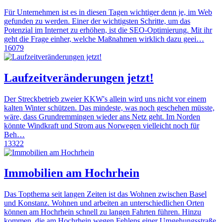
Für Unternehmen ist es in diesen Tagen wichtiger denn je, im Web
gefunden zu werden. Einer der wichtigsten Schritte, um das
Potenzial im Internet zu erhöhen, ist die SEO-Optimierung. Mit ihr
geht die Frage einher, welche Maßnahmen wirklich dazu geei…
16079
Laufzeitveränderungen jetzt!
Der Streckbetrieb zweier KKW's allein wird uns nicht vor einem
kalten Winter schützen. Das mindeste, was noch geschehen müsste,
wäre, dass Grundremmingen wieder ans Netz geht. Im Norden
könnte Windkraft und Strom aus Norwegen vielleicht noch für
Beh…
13322
Immobilien am Hochrhein
Das Topthema seit langen Zeiten ist das Wohnen zwischen Basel
und Konstanz. Wohnen und arbeiten an unterschiedlichen Orten
können am Hochrhein schnell zu langen Fahrten führen. Hinzu
kommen, die am Hochrhein wegen Fehlens einer Umgehungsstraße,