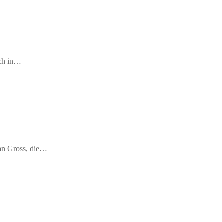
ich in…
fan Gross, die…