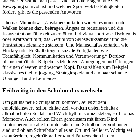
welcher Persönlichkeit passt. Auch auf die Fragen, wie viel
Bewegung sinnvoll ist und welcher Sport welche Fähigkeiten
fördert, gibt es die passenden Antworten.
Thomas Momotow: „Ausdauersportarten wie Schwimmen oder
Walken können dazu beitragen, Ängste zu reduzieren und die
Konzentrationsfähigkeit zu erhöhen. Individualsport wie Tischtennis
oder Kraftsport hilft, das Gefühl von Selbstwirksamkeit und die
Frustrationstoleranz zu steigern. Und Mannschaftssportarten wie
Hockey oder Fußball steigern soziale Fertigkeiten wie
Teamfähigkeit, Kommunikation und Verantwortung.“ Darüber
hinaus enthält der Ratgeber viele Ideen, Anregungen und Übungen
für einen cleveren und wachen Kopf. Dazu zählen zum Beispiel
klassisches Gehirnjogging, Strategiespiele und ein paar schnelle
Übungen für die Lernpause.
Frühzeitig in den Schulmodus wechseln
Um gut ins neue Schuljahr zu kommen, sei es zudem
empfehlenswert, schon einige Zeit vor dem ersten Schultag
allmählich den Schlaf- und Wachrhythmus umzustellen, so Thomas
Momotow. Auch sollten Eltern gemeinsam mit ihrem Kind
kontrollieren, ob alle Lernutensilien und Schulbücher vorhanden
sind und ob am Schreibtisch alles an Ort und Stelle ist. Wichtig sei
es außerdem, regelmäßige Lern- und Pausenzeiten in den