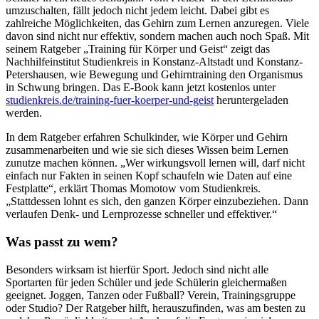
umzuschalten, fällt jedoch nicht jedem leicht. Dabei gibt es
zahlreiche Möglichkeiten, das Gehirn zum Lernen anzuregen. Viele
davon sind nicht nur effektiv, sondern machen auch noch Spaß. Mit
seinem Ratgeber „Training für Körper und Geist“ zeigt das
Nachhilfeinstitut Studienkreis in Konstanz-Altstadt und Konstanz-
Petershausen, wie Bewegung und Gehirntraining den Organismus
in Schwung bringen. Das E-Book kann jetzt kostenlos unter
studienkreis.de/training-fuer-koerper-und-geist
heruntergeladen
werden.
In dem Ratgeber erfahren Schulkinder, wie Körper und Gehirn
zusammenarbeiten und wie sie sich dieses Wissen beim Lernen
zunutze machen können. „Wer wirkungsvoll lernen will, darf nicht
einfach nur Fakten in seinen Kopf schaufeln wie Daten auf eine
Festplatte“, erklärt Thomas Momotow vom Studienkreis.
„Stattdessen lohnt es sich, den ganzen Körper einzubeziehen. Dann
verlaufen Denk- und Lernprozesse schneller und effektiver.“
Was passt zu wem?
Besonders wirksam ist hierfür Sport. Jedoch sind nicht alle
Sportarten für jeden Schüler und jede Schülerin gleichermaßen
geeignet. Joggen, Tanzen oder Fußball? Verein, Trainingsgruppe
oder Studio? Der Ratgeber hilft, herauszufinden, was am besten zu