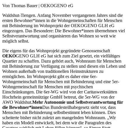
Von Thomas Bauer | OEKOGENO eG
Waldshut-Tiengen. Anfang November vergangenen Jahres sind die
ersten Bewohner*innen in die Wohngemeinschaften für Menschen
mit Behinderung im Wohnprojekt der OEKOGENO GLH eG
eingezogen. Das Besondere: Die Bewohner*innen übernehmen viel
Selbstverantwortung und organisieren das Wohnen so weit wie
möglich selbst.
Die eigens für das Wohnprojekt gegründete Genossenschaft
OEKO
GENO GLH eG hat sich zum Ziel gesetzt, ein vielfältiges
Quartier zu schaffen. Dazu gehört auch, Wohnraum für Menschen
mit Behinderung zur Verfügung zu stellen und diesen ein Leben und
Wohnen außerhalb von traditionellen Heimstrukturen zu
ermöglichen. Im Wohnprojekt gibt es daher eine 6er-
Wohngemeinschaft für Menschen mit Behinderung und eine 5er-
Wohngemeinschaft für Menschen mit psychischen
Einschränkungen. Die 6er-WG wird von der Caritaswerkstätten
Hochrhein gemeinnützige GmbH betreut, die 5er-WG von der
AWO Waldshut.
Mehr Autonomie und Selbstverantwortung für
die Bewohner*innen
Das Bundesteilhabegesetz sieht vor, dass
Menschen mit Behinderung selbstbestimmt leben können. Dies
scheiterte bisher nicht zuletzt am mangelnden Wohnraum. „Wir
haben ein Modell entwickelt, bei dem wir die Paragrafen des
Gesetzes wirklich mit Leben füllen können“, so Simon Stott,