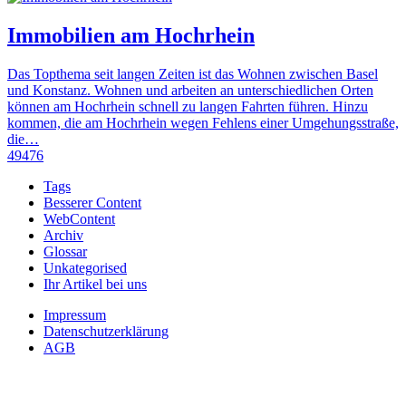
Immobilien am Hochrhein
Das Topthema seit langen Zeiten ist das Wohnen zwischen Basel
und Konstanz. Wohnen und arbeiten an unterschiedlichen Orten
können am Hochrhein schnell zu langen Fahrten führen. Hinzu
kommen, die am Hochrhein wegen Fehlens einer Umgehungsstraße,
die…
49476
Tags
Besserer Content
WebContent
Archiv
Glossar
Unkategorised
Ihr Artikel bei uns
Impressum
Datenschutzerklärung
AGB