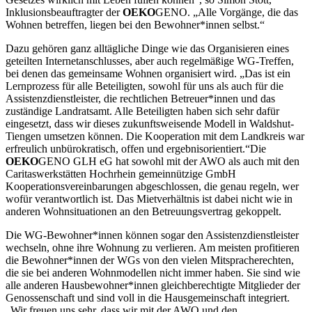
Inklusionsbeauftragter der
OEKO
GENO. „Alle Vorgänge, die das
Wohnen betreffen, liegen bei den Bewohner*innen selbst.“
Dazu gehören ganz alltägliche Dinge wie das Organisieren eines
geteilten Internetanschlusses, aber auch regelmäßige WG-Treffen,
bei denen das gemeinsame Wohnen organisiert wird. „Das ist ein
Lernprozess für alle Beteiligten, sowohl für uns als auch für die
Assistenzdienstleister, die rechtlichen Betreuer*innen und das
zuständige Landratsamt. Alle Beteiligten haben sich sehr dafür
eingesetzt, dass wir dieses zukunftsweisende Modell in Waldshut-
Tiengen umsetzen können. Die Kooperation mit dem Landkreis war
erfreulich unbürokratisch, offen und ergebnisorientiert.“Die
OEKO
GENO GLH eG hat sowohl mit der AWO als auch mit den
Caritaswerkstätten Hochrhein gemeinnützige GmbH
Kooperationsvereinbarungen abgeschlossen, die genau regeln, wer
wofür verantwortlich ist. Das Mietverhältnis ist dabei nicht wie in
anderen Wohnsituationen an den Betreuungsvertrag gekoppelt.
Die WG-Bewohner*innen können sogar den Assistenzdienstleister
wechseln, ohne ihre Wohnung zu verlieren. Am meisten profitieren
die Bewohner*innen der WGs von den vielen Mitspracherechten,
die sie bei anderen Wohnmodellen nicht immer haben. Sie sind wie
alle anderen Hausbewohner*innen gleichberechtigte Mitglieder der
Genossenschaft und sind voll in die Hausgemeinschaft integriert.
„Wir freuen uns sehr, dass wir mit der AWO und den