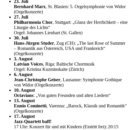
23. Juli
Bernhard Marx
, St. Blasien: 5. Orgelsymphonie von Widor
(Orgelkonzerte)
27. Juli
Philharmonia Chor
, Stuttgart: „Glanz der Herrlichkeit – eine
Liturgie des Lichts“
Orgel: Johannes Lienhart (St. Gallen)
30. Juli
Hans-Jürgen Studer
, Zug (CH): „The last Rose of Summer
– Romantik aus Österreich, USA und Frankreich“
(Orgelkonzerte)
3. August
Latvian Voices
, Riga: Baltische Chormusik
Orgel: Kristina Kuzminskaite (Zürich)
6. August
Jean-Christophe Geiser
, Lausanne: Symphonie Gothique
von Widor (Orgelkonzerte)
10. August
Octavians
: „Von guten Freunden und alten Liedern“
13. August
Ennio Cominetti
, Varenna: „Barock, Klassik und Romantik“
(Orgelkonzerte)
17. August
Jazz-Quartett baff!
17 Uhr: Konzert für und mit Kindern (Eintritt frei); 20:15