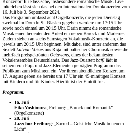
Konzertort für klassische, insbesondere romantische Musik. Live
miterleben lässt sich das bei den Internationalen Domkonzerten vom
16. Juli bis 3. September 2024.
Das Programm umfasst acht Orgelkonzerte, die jeden Dienstag
zweimal im Dom in St. Blasien gegeben werden: um 17:15 Uhr
sowie noch einmal um 20:15 Uhr. Darin nimmt die romantische
Musik einen bedeutenden Anteil ein neben Barock und Moderne.
Zudem stehen an sechs Samstagen Vokalmusik-Konzerte an, die
jeweils um 20:15 Uhr beginnen. Mit dabei sind unter anderem das
Sextett
Latvian Voices
aus Riga mit baltischer Chormusik sowie die
mehrfach preisgekrönten
Octavians
, eines der bekanntesten
Vokalensembles Deutschlands. Das Jazz-Quartett
baff!
lädt in
seinem von Pop- und Jazz-Elementen geprägten Programm das
Publikum zum Mitsingen ein. Vor ihrem abendlichen Konzert am
17. August geben sie bereits um 17 Uhr ein 45-minütiges Konzert
mit Kindern und für Kinder. Hierfür ist der Eintritt frei.
Programm:
16. Juli
Eiko Yoshimura
, Freiburg: „Barock und Romantik“
(Orgelkonzerte)
20. Juli
Jazzchor Freiburg
: „Sacred – Geistliche Musik in neuem
Licht“