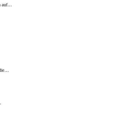
ch auf…
 die…
…