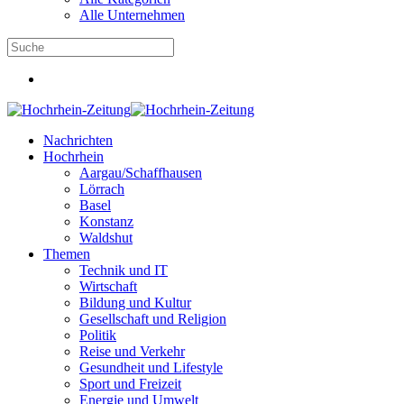
Alle Unternehmen
Nachrichten
Hochrhein
Aargau/Schaffhausen
Lörrach
Basel
Konstanz
Waldshut
Themen
Technik und IT
Wirtschaft
Bildung und Kultur
Gesellschaft und Religion
Politik
Reise und Verkehr
Gesundheit und Lifestyle
Sport und Freizeit
Energie und Umwelt