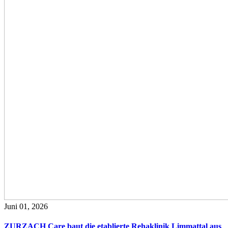
Juni 01, 2026
ZURZACH Care baut die etablierte Rehaklinik Limmattal aus