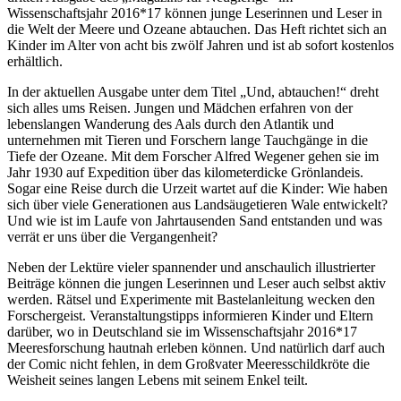
Wissenschaftsjahr 2016*17 können junge Leserinnen und Leser in
die Welt der Meere und Ozeane abtauchen. Das Heft richtet sich an
Kinder im Alter von acht bis zwölf Jahren und ist ab sofort kostenlos
erhältlich.
In der aktuellen Ausgabe unter dem Titel „Und, abtauchen!“ dreht
sich alles ums Reisen. Jungen und Mädchen erfahren von der
lebenslangen Wanderung des Aals durch den Atlantik und
unternehmen mit Tieren und Forschern lange Tauchgänge in die
Tiefe der Ozeane. Mit dem Forscher Alfred Wegener gehen sie im
Jahr 1930 auf Expedition über das kilometerdicke Grönlandeis.
Sogar eine Reise durch die Urzeit wartet auf die Kinder: Wie haben
sich über viele Generationen aus Landsäugetieren Wale entwickelt?
Und wie ist im Laufe von Jahrtausenden Sand entstanden und was
verrät er uns über die Vergangenheit?
Neben der Lektüre vieler spannender und anschaulich illustrierter
Beiträge können die jungen Leserinnen und Leser auch selbst aktiv
werden. Rätsel und Experimente mit Bastelanleitung wecken den
Forschergeist. Veranstaltungstipps informieren Kinder und Eltern
darüber, wo in Deutschland sie im Wissenschaftsjahr 2016*17
Meeresforschung hautnah erleben können. Und natürlich darf auch
der Comic nicht fehlen, in dem Großvater Meeresschildkröte die
Weisheit seines langen Lebens mit seinem Enkel teilt.