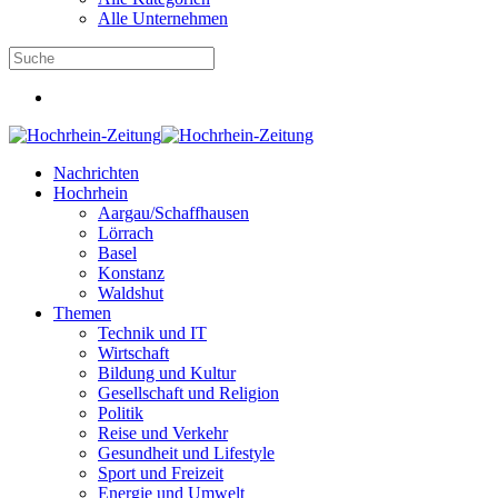
Alle Unternehmen
Nachrichten
Hochrhein
Aargau/Schaffhausen
Lörrach
Basel
Konstanz
Waldshut
Themen
Technik und IT
Wirtschaft
Bildung und Kultur
Gesellschaft und Religion
Politik
Reise und Verkehr
Gesundheit und Lifestyle
Sport und Freizeit
Energie und Umwelt