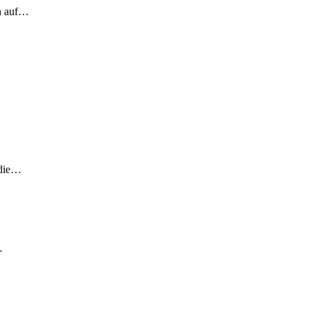
ch auf…
 die…
…