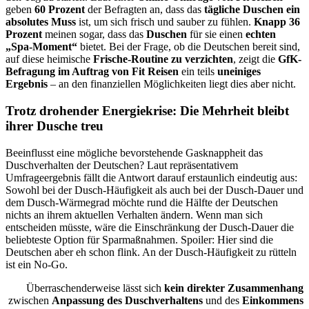
geben
60 Prozent
der Befragten an, dass das
tägliche Duschen ein
absolutes Muss
ist, um sich frisch und sauber zu fühlen.
Knapp 36
Prozent
meinen sogar, dass das
Duschen
für sie einen
echten
„Spa-Moment“
bietet. Bei der Frage, ob die Deutschen bereit sind,
auf diese heimische
Frische-Routine zu verzichten
, zeigt die
GfK-
Befragung im Auftrag von Fit Reisen
ein teils
uneiniges
Ergebnis
– an den finanziellen Möglichkeiten liegt dies aber nicht.
Trotz drohender Energiekrise: Die Mehrheit bleibt
ihrer Dusche treu
Beeinflusst eine mögliche bevorstehende Gasknappheit das
Duschverhalten der Deutschen? Laut repräsentativem
Umfrageergebnis fällt die Antwort darauf erstaunlich eindeutig aus:
Sowohl bei der Dusch-Häufigkeit als auch bei der Dusch-Dauer und
dem Dusch-Wärmegrad möchte rund die Hälfte der Deutschen
nichts an ihrem aktuellen Verhalten ändern. Wenn man sich
entscheiden müsste, wäre die Einschränkung der
Dusch-Dauer die
beliebteste Option für Sparmaßnahmen. Spoiler: Hier sind die
Deutschen aber eh schon flink. An der Dusch-Häufigkeit zu rütteln
ist ein No-Go.
Überraschenderweise lässt sich
kein direkter Zusammenhang
zwischen
Anpassung des
Dusch
verhaltens
und des
Einkommen
s