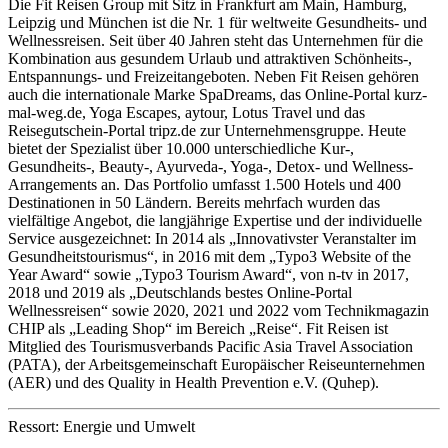
Die Fit Reisen Group mit Sitz in Frankfurt am Main, Hamburg,
Leipzig und München ist die Nr. 1 für weltweite Gesundheits- und
Wellnessreisen. Seit über 40 Jahren steht das Unternehmen für die
Kombination aus gesundem Urlaub und attraktiven Schönheits-,
Entspannungs- und Freizeitangeboten. Neben Fit Reisen gehören
auch die internationale Marke SpaDreams, das Online-Portal kurz-
mal-weg.de, Yoga Escapes, aytour, Lotus Travel und das
Reisegutschein-Portal tripz.de zur Unternehmensgruppe. Heute
bietet der Spezialist über 10.000 unterschiedliche Kur-,
Gesundheits-, Beauty-, Ayurveda-, Yoga-, Detox- und Wellness-
Arrangements an. Das Portfolio umfasst 1.500 Hotels und 400
Destinationen in 50 Ländern. Bereits mehrfach wurden das
vielfältige Angebot, die langjährige Expertise und der individuelle
Service ausgezeichnet: In 2014 als „Innovativster Veranstalter im
Gesundheitstourismus“, in 2016 mit dem „Typo3 Website of the
Year Award“ sowie „Typo3 Tourism Award“, von n-tv in 2017,
2018 und 2019 als „Deutschlands bestes Online-Portal
Wellnessreisen“ sowie 2020, 2021 und 2022 vom Technikmagazin
CHIP als „Leading Shop“ im Bereich „Reise“. Fit Reisen ist
Mitglied des Tourismusverbands Pacific Asia Travel Association
(PATA), der Arbeitsgemeinschaft Europäischer Reiseunternehmen
(AER) und des Quality in Health Prevention e.V. (Quhep).
Ressort: Energie und Umwelt