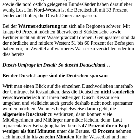
sowie die nord-östlich gelegenen Bundesländer haben darauf eher
wenig Lust. Im Nord-Westen ist die Bereitschaft mit 33 Prozent
tendenziell höher, die Dusch-Dauer anzupassen.
Bei der
Wärmereduzierung
tun sich alle Regionen schwer: Mit
knapp 60 Prozent möchten überwiegend Süddeutsche sowie
Berliner nicht an ihrer Wassergradzahl drehen. Genügsamer sind da
der nördliche und mittlere Westen: 51 bis 60 Prozent der Befragten
haben vor, im Zweifel auf wärmeres Wasser zu verzichten oder tun
dies bereits.
Dusch-Umfrage im Detail: So
duscht Deutschland
…
Bei der Dusch-Länge sind die Deutschen sparsam
Wirft man einen Blick auf die einzelnen Duschvorlieben innerhalb
der Umfrage, ist festzuhalten, dass die Deutschen
nicht sonderlich
verschwenderisch
mit ihren bisherigen Dusch-Ressourcen
umgehen und vielleicht auch gerade deshalb nicht noch sparsamer
werden möchten. Wenn es beispielsweise darum geht, die
allgemeine Duschzeit
zu verkürzen, dann können viele
Mitbürgerinnen und Mitbürger nur müde lächeln, denn: Laut
repräsentativer Befragung halten bereits
47 Prozent ihren Kopf
weniger als fünf Minuten
unter die Brause.
43 Prozent
nehmen
sich immerhin
bis zu zehn Minuten
für ihr Wasserbad und nur