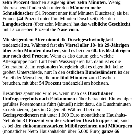
zehn Prozent
duschen ausgiebig
über zehn Minuten
. Wenig
überraschend finden sich unter den
Männern mehr
Schnellduscher
(51 Prozent unter fünf Minuten Duschzeit) als bei
Frauen (44 Prozent unter fünf Minuten Duschzeit). Bei den
Langduschern
(über zehn Minuten) hat das
weibliche Geschlecht
mit 13 zu sieben Prozent die
Nase vorn
.
Mit steigendem Alter nimmt
die
Duschgeschwindigkeit
tendenziell
zu
. Während fast
ein Viertel aller 18- bis 29-Jährigen
über zehn Minuten
duschen
, sind es bei den
60- bis 69-Jährigen
nur noch drei Prozent
. Wenn es also darum geht, welche
Altersgruppe noch Luft beim Wassersparen hat, dann ist es die
Generation Z. Im
regionalen Vergleich
gibt es eigentlich keine
großen Unterschiede, nur: In den
östlichen Bundesländern
ist der
Anteil der Menschen, die
nur fünf Minuten
zum Duschen
brauchen, mit über
54 Prozent
tendenziell am höchsten.
Besonders spannend wird es, wenn man das
Duschdauer-
Umfrageergebnis nach Einkommen
näher betrachtet. Ein weniger
gefülltes Portemonnaie führt (aktuell) nicht dazu, die Duschminuten
zu reduzieren, ganz im Gegenteil: Während bei den
Geringverdienern
mit unter 1.000 Euro monatlichem Haushalts-
Nettolohn
31 Prozent von der schnellen Duschtruppe
sind, sind
es bei den
einkommensstarken Mitbürgerinnen und Mitbürgern
(monatlicher Netto-Haushaltslohn über 5.000 Euro)
ganze 66