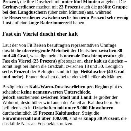
Prozent,
die ihre Duschzeit mit
unter fünf Minuten
angeben.
Die
Geringverdiener
machen mit
23 Prozent
auch die
größte Gruppe
bei den Langduschern
(über zehn Minuten) aus, während
die
Besserverdiener zwischen sechs bis neun Prozent sehr wenig
Lust
auf eine
lange Badezimmerzeit
haben.
Fast ein Viertel duscht eher kalt
Laut der von Fit Reisen beauftragten repräsentativen Umfrage
duscht die
überwiegende Mehrheit
der Deutschen
zwischen 30
und 40 Grad
, was allgemein als
normale Duschtemperatur
gilt.
Fast
ein Viertel (23 Prozent)
gibt sogar an,
eher kalt
zu duschen –
somit liegt bei Ihnen die Gradzahl zwischen 18 und 30. Lediglich
sechs Prozent
der Befragten sind richtige
Heißduscher (40 Grad
und mehr)
. Frauen duschen dabei tendenziell heißer als Männer.
Bezüglich der
Kalt-/Warm-Duschvorlieben pro Region
gibt es
scheinbar
keine nennenswerten Unterschiede
,
jedoch
anscheinend
zwischen Stadt und Land
: Je größer der
Wohnort, desto höher wird auch der Anteil an Kaltduschern. So
befinden sich in
Ortschaften mit
unter 5.000 Einwohnern
durchschnittlich
15 Prozent Kaltduscher
. Steigt die
Einwohnerzahl auf über 100.000,
sind es
knapp 30 Prozent
, die
das kühle Nass als Frischekick nutzen.