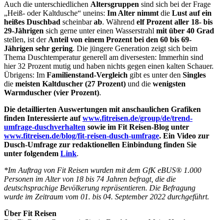
Auch die unterschiedlichen
Altersgruppen
sind sich bei der Frage
„Heiß- oder Kaltdusche“ uneins:
Im Alter
nimmt
die
Lust auf ein
heißes Duschbad
scheinbar
ab
. Während
elf Prozent aller 18- bis
29-Jährigen
sich gerne unter einen Wasserstrahl
mit über 40 Grad
stellen, ist der
Anteil von einem Prozent bei den 60 bis 69-
Jährigen
sehr gering
. Die jüngere Generation zeigt sich beim
Thema Duschtemperatur generell am diversesten: Immerhin sind
hier 32 Prozent mutig und haben nichts gegen einen kalten Schauer.
Übrigens: Im
Familienstand-Vergleich
gibt es unter den
Singles
die
meisten Kaltduscher (27 Prozent)
und die
wenigsten
Warmduscher (vier Prozent)
.
Die detaillierten Auswertungen mit anschaulichen Grafiken
finden Interessierte auf
www.fitreisen.de/group/de/trend-
umfrage-duschverhalten
sowie
im Fit Reisen-Blog unter
www.fitreisen.de/blog/fit-reisen-dusch-umfrage
. Ein Video zur
Dusch-Umfrage zur redaktionellen Einbindung finden Sie
unter folgendem
Link
.
*Im Auftrag von Fit Reisen wurden mit dem GfK eBUS® 1.000
Personen im Alter von 18 bis 74 Jahren befragt, die die
deutschsprachige Bevölkerung repräsentieren. Die Befragung
wurde im Zeitraum vom
01. bis 04.
September 2022 durchgeführt.
Über Fit Reisen