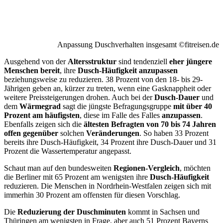
Anpassung Duschverhalten insgesamt ©fitreisen.de
Ausgehend von der
Altersstruktur
sind tendenziell
eher jüngere
Menschen
bereit
, ihre
Dusch
-H
äufigkeit anzupassen
beziehungsweise zu reduzieren. 38 Prozent von den 18- bis 29-
Jährigen geben an, kürzer zu treten, wenn eine Gasknappheit oder
weitere Preissteigerungen drohen. Auch bei der
Dusch
-D
auer
und
dem
Wärmegrad
sagt die jüngste Befragungsgruppe
mit über 40
Prozent am häufigsten
, diese im Falle des Falles
anzupassen
.
Ebenfalls zeigen sich die
ältesten Befragten von 70 bis 74 Jahren
offen gegenüber
solchen
Veränderungen
. So haben 33 Prozent
bereits ihre Dusch-Häufigkeit, 34 Prozent ihre Dusch-Dauer und 31
Prozent die Wassertemperatur angepasst.
Schaut man auf den bundesweiten
Regionen-Vergleich
, möchten
die Berliner mit 65 Prozent am wenigsten ihre
Dusch
-H
äufigkeit
reduzieren. Die Menschen in Nordrhein-Westfalen zeigen sich mit
immerhin 30 Prozent am offensten für diesen Vorschlag.
Die
Reduzierung der Dusch
minuten
kommt in Sachsen und
Thüringen am wenigsten in Frage, aber auch 51 Prozent Bayerns