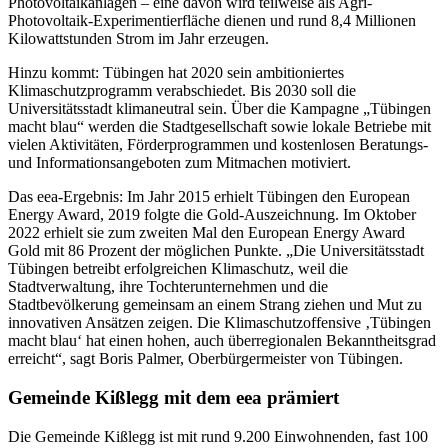
Photovoltaikanlagen – eine davon wird teilweise als Agri-
Photovoltaik-Experimentierfläche dienen und rund 8,4 Millionen
Kilowattstunden Strom im Jahr erzeugen.
Hinzu kommt: Tübingen hat 2020 sein ambitioniertes
Klimaschutzprogramm verabschiedet. Bis 2030 soll die
Universitätsstadt klimaneutral sein. Über die Kampagne „Tübingen
macht blau“ werden die Stadtgesellschaft sowie lokale Betriebe mit
vielen Aktivitäten, Förderprogrammen und kostenlosen Beratungs-
und Informationsangeboten zum Mitmachen motiviert.
Das eea-Ergebnis: Im Jahr 2015 erhielt Tübingen den European
Energy Award, 2019 folgte die Gold-Auszeichnung. Im Oktober
2022 erhielt sie zum zweiten Mal den European Energy Award
Gold mit 86 Prozent der möglichen Punkte. „Die Universitätsstadt
Tübingen betreibt erfolgreichen Klimaschutz, weil die
Stadtverwaltung, ihre Tochterunternehmen und die
Stadtbevölkerung gemeinsam an einem Strang ziehen und Mut zu
innovativen Ansätzen zeigen. Die Klimaschutzoffensive ‚Tübingen
macht blau‘ hat einen hohen, auch überregionalen Bekanntheitsgrad
erreicht“, sagt Boris Palmer, Oberbürgermeister von Tübingen.
Gemeinde Kißlegg mit dem eea prämiert
Die Gemeinde Kißlegg ist mit rund 9.200 Einwohnenden, fast 100