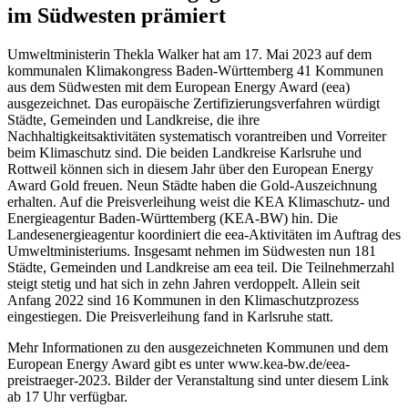
im Südwesten prämiert
Umweltministerin Thekla Walker hat am 17. Mai 2023 auf dem
kommunalen Klimakongress Baden-Württemberg 41 Kommunen
aus dem Südwesten mit dem European Energy Award (eea)
ausgezeichnet. Das europäische Zertifizierungsverfahren würdigt
Städte, Gemeinden und Landkreise, die ihre
Nachhaltigkeitsaktivitäten systematisch vorantreiben und Vorreiter
beim Klimaschutz sind. Die beiden Landkreise Karlsruhe und
Rottweil können sich in diesem Jahr über den European Energy
Award Gold freuen. Neun Städte haben die Gold-Auszeichnung
erhalten. Auf die Preisverleihung weist die KEA Klimaschutz- und
Energieagentur Baden-Württemberg (KEA-BW) hin. Die
Landesenergieagentur koordiniert die eea-Aktivitäten im Auftrag des
Umweltministeriums. Insgesamt nehmen im Südwesten nun 181
Städte, Gemeinden und Landkreise am eea teil. Die Teilnehmerzahl
steigt stetig und hat sich in zehn Jahren verdoppelt. Allein seit
Anfang 2022 sind 16 Kommunen in den Klimaschutzprozess
eingestiegen. Die Preisverleihung fand in Karlsruhe statt.
Mehr Informationen zu den ausgezeichneten Kommunen und dem
European Energy Award gibt es unter www.kea-bw.de/eea-
preistraeger-2023. Bilder der Veranstaltung sind unter diesem Link
ab 17 Uhr verfügbar.