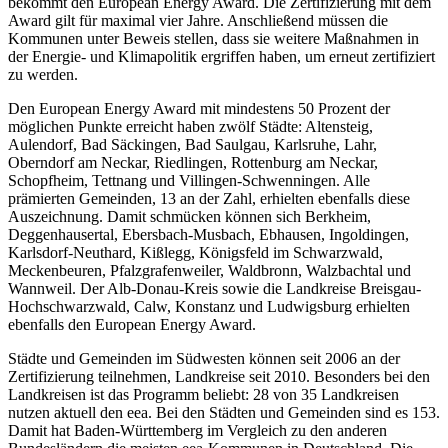
bekommt den European Energy Award. Die Zertifizierung mit dem
Award gilt für maximal vier Jahre. Anschließend müssen die
Kommunen unter Beweis stellen, dass sie weitere Maßnahmen in
der Energie- und Klimapolitik ergriffen haben, um erneut zertifiziert
zu werden.
Den European Energy Award mit mindestens 50 Prozent der
möglichen Punkte erreicht haben zwölf Städte: Altensteig,
Aulendorf, Bad Säckingen, Bad Saulgau, Karlsruhe, Lahr,
Oberndorf am Neckar, Riedlingen, Rottenburg am Neckar,
Schopfheim, Tettnang und Villingen-Schwenningen. Alle
prämierten Gemeinden, 13 an der Zahl, erhielten ebenfalls diese
Auszeichnung. Damit schmücken können sich Berkheim,
Deggenhausertal, Ebersbach-Musbach, Ebhausen, Ingoldingen,
Karlsdorf-Neuthard, Kißlegg, Königsfeld im Schwarzwald,
Meckenbeuren, Pfalzgrafenweiler, Waldbronn, Walzbachtal und
Wannweil. Der Alb-Donau-Kreis sowie die Landkreise Breisgau-
Hochschwarzwald, Calw, Konstanz und Ludwigsburg erhielten
ebenfalls den European Energy Award.
Städte und Gemeinden im Südwesten können seit 2006 an der
Zertifizierung teilnehmen, Landkreise seit 2010. Besonders bei den
Landkreisen ist das Programm beliebt: 28 von 35 Landkreisen
nutzen aktuell den eea. Bei den Städten und Gemeinden sind es 153.
Damit hat Baden-Württemberg im Vergleich zu den anderen