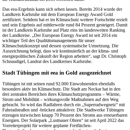
Das eea-Ergebnis kann sich sehen lassen. Bereits 2014 wurde der
Landkreis Karlsruhe mit dem European Energy Award Gold
zertifiziert. Seitdem hat er im Klimaschutz weitere Fortschritte erzielt
und sein Ergebnis auf mittlerweile rund 84 Prozent gesteigert. Damit
ist der Landkreis Karlsruhe auf Platz eins im landesweiten Ranking
der Landkreise. „Der European Energy Award ist seit 2014 ein
wichtiger Teil des Qualitätsmanagements für unser
Klimaschutzkonzept und dessen systematische Umsetzung. Die
Auszeichnung belegt, dass wir kontinuierlich an der klima- und
energiepolitischen Zukunft der Region arbeiten“, sagt Dr. Christoph
Schnaudigel, Landrat des Landkreises Karlsruhe.
Stadt Tübingen mit eea in Gold ausgezeichnet
Tübingen ist mit seinen rund 92.000 Einwohnenden ebenfalls
besonders aktiv im Klimaschutz. Die Stadt am Neckar hat in den
drei zentralen Bereichen ihres Klimaschutzprogramms – Wärme,
Strom und Mobilität – wirkungsvolle Maßnahmen auf den Weg
gebracht. So wird das Radfahren durch ein „Superradwegnetz“ mit
Fahrradstraßen und -brücken attraktiver. Die Stadtwerke Tübingen
erzeugen inzwischen knapp 70 Prozent des Stroms aus erneuerbaren
Energien. Der Solarpark „Lustnauer Ohren“ ist seit April 2022 das
Vorreiterprojekt für weitere geplante Freiflächen-