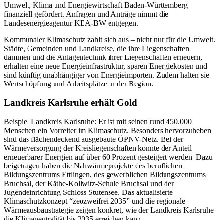
Umwelt, Klima und Energiewirtschaft Baden-Württemberg
finanziell gefördert. Anfragen und Anträge nimmt die
Landesenergieagentur KEA-BW entgegen.
Kommunaler Klimaschutz zahlt sich aus – nicht nur für die Umwelt.
Städte, Gemeinden und Landkreise, die ihre Liegenschaften
dämmen und die Anlagentechnik ihrer Liegenschaften erneuern,
erhalten eine neue Energieinfrastruktur, sparen Energiekosten und
sind künftig unabhängiger von Energieimporten. Zudem halten sie
Wertschöpfung und Arbeitsplätze in der Region.
Landkreis Karlsruhe erhält Gold
Beispiel Landkreis Karlsruhe: Er ist mit seinen rund 450.000
Menschen ein Vorreiter im Klimaschutz. Besonders hervorzuheben
sind das flächendeckend ausgebaute ÖPNV-Netz. Bei der
Wärmeversorgung der Kreisliegenschaften konnte der Anteil
erneuerbarer Energien auf über 60 Prozent gesteigert werden. Dazu
beigetragen haben die Nahwärmeprojekte des beruflichen
Bildungszentrums Ettlingen, des gewerblichen Bildungszentrums
Bruchsal, der Käthe-Kollwitz-Schule Bruchsal und der
Jugendeinrichtung Schloss Stutensee. Das aktualisierte
Klimaschutzkonzept “zeozweifrei 2035” und die regionale
Wärmeausbaustrategie zeigen konkret, wie der Landkreis Karlsruhe
die Klimaneutralität bis 2035 erreichen kann.