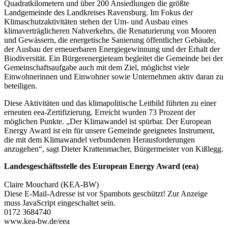
Quadratkilometern und über 200 Ansiedlungen die größte
Landgemeinde des Landkreises Ravensburg. Im Fokus der
Klimaschutzaktivitäten stehen der Um- und Ausbau eines
klimaverträglicheren Nahverkehrs, die Renaturierung von Mooren
und Gewässern, die energetische Sanierung öffentlicher Gebäude,
der Ausbau der erneuerbaren Energiegewinnung und der Erhalt der
Biodiversität. Ein Bürgerenergieteam begleitet die Gemeinde bei der
Gemeinschaftsaufgabe auch mit dem Ziel, möglichst viele
Einwohnerinnen und Einwohner sowie Unternehmen aktiv daran zu
beteiligen.
Diese Aktivitäten und das klimapolitische Leitbild führten zu einer
erneuten eea-Zertifizierung. Erreicht wurden 73 Prozent der
möglichen Punkte. „Der Klimawandel ist spürbar. Der European
Energy Award ist ein für unsere Gemeinde geeignetes Instrument,
die mit dem Klimawandel verbundenen Herausforderungen
anzugehen“, sagt Dieter Krattenmacher, Bürgermeister von Kißlegg.
Landesgeschäftsstelle des European Energy Award (eea)
Claire Mouchard (KEA-BW)
Diese E-Mail-Adresse ist vor Spambots geschützt! Zur Anzeige
muss JavaScript eingeschaltet sein.
0172 3684740
www.kea-bw.de/eea