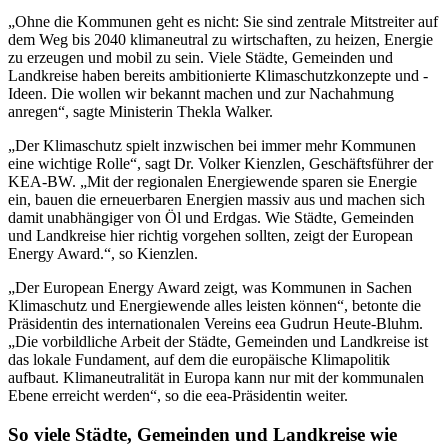
„Ohne die Kommunen geht es nicht: Sie sind zentrale Mitstreiter auf
dem Weg bis 2040 klimaneutral zu wirtschaften, zu heizen, Energie
zu erzeugen und mobil zu sein. Viele Städte, Gemeinden und
Landkreise haben bereits ambitionierte Klimaschutzkonzepte und -
Ideen. Die wollen wir bekannt machen und zur Nachahmung
anregen“, sagte Ministerin Thekla Walker.
„Der Klimaschutz spielt inzwischen bei immer mehr Kommunen
eine wichtige Rolle“, sagt Dr. Volker Kienzlen, Geschäftsführer der
KEA-BW. „Mit der regionalen Energiewende sparen sie Energie
ein, bauen die erneuerbaren Energien massiv aus und machen sich
damit unabhängiger von Öl und Erdgas. Wie Städte, Gemeinden
und Landkreise hier richtig vorgehen sollten, zeigt der European
Energy Award.“, so Kienzlen.
„Der European Energy Award zeigt, was Kommunen in Sachen
Klimaschutz und Energiewende alles leisten können“, betonte die
Präsidentin des internationalen Vereins eea Gudrun Heute-Bluhm.
„Die vorbildliche Arbeit der Städte, Gemeinden und Landkreise ist
das lokale Fundament, auf dem die europäische Klimapolitik
aufbaut. Klimaneutralität in Europa kann nur mit der kommunalen
Ebene erreicht werden“, so die eea-Präsidentin weiter.
So viele Städte, Gemeinden und Landkreise wie