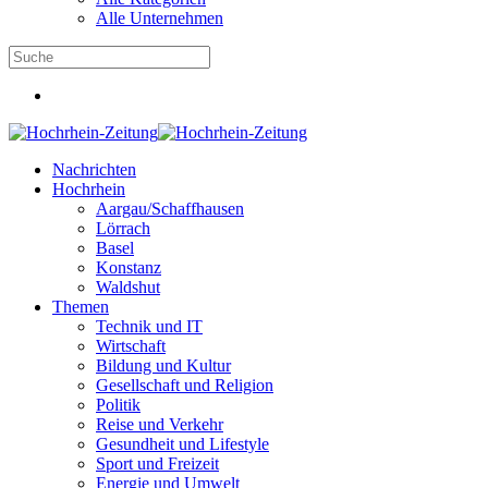
Alle Unternehmen
Nachrichten
Hochrhein
Aargau/Schaffhausen
Lörrach
Basel
Konstanz
Waldshut
Themen
Technik und IT
Wirtschaft
Bildung und Kultur
Gesellschaft und Religion
Politik
Reise und Verkehr
Gesundheit und Lifestyle
Sport und Freizeit
Energie und Umwelt