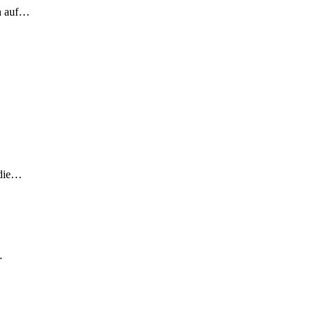
ch auf…
 die…
…