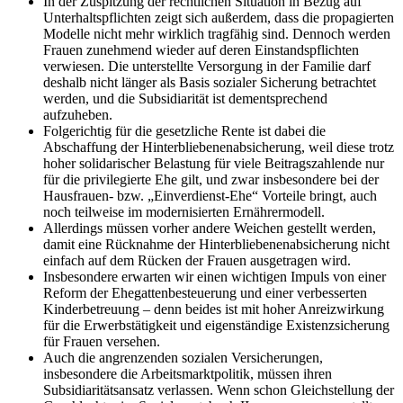
In der Zuspitzung der rechtlichen Situation in Bezug auf
Unterhaltspflichten zeigt sich außerdem, dass die propagierten
Modelle nicht mehr wirklich tragfähig sind. Dennoch werden
Frauen zunehmend wieder auf deren Einstandspflichten
verwiesen. Die unterstellte Versorgung in der Familie darf
deshalb nicht länger als Basis sozialer Sicherung betrachtet
werden, und die Subsidiarität ist dementsprechend
aufzuheben.
Folgerichtig für die gesetzliche Rente ist dabei die
Abschaffung der Hinterbliebenenabsicherung, weil diese trotz
hoher solidarischer Belastung für viele Beitragszahlende nur
für die privilegierte Ehe gilt, und zwar insbesondere bei der
Hausfrauen- bzw. „Einverdienst-Ehe“ Vorteile bringt, auch
noch teilweise im modernisierten Ernährermodell.
Allerdings müssen vorher andere Weichen gestellt werden,
damit eine Rücknahme der Hinterbliebenenabsicherung nicht
einfach auf dem Rücken der Frauen ausgetragen wird.
Insbesondere erwarten wir einen wichtigen Impuls von einer
Reform der Ehegattenbesteuerung und einer verbesserten
Kinderbetreuung – denn beides ist mit hoher Anreizwirkung
für die Erwerbstätigkeit und eigenständige Existenzsicherung
für Frauen versehen.
Auch die angrenzenden sozialen Versicherungen,
insbesondere die Arbeitsmarktpolitik, müssen ihren
Subsidiaritätsansatz verlassen. Wenn schon Gleichstellung der