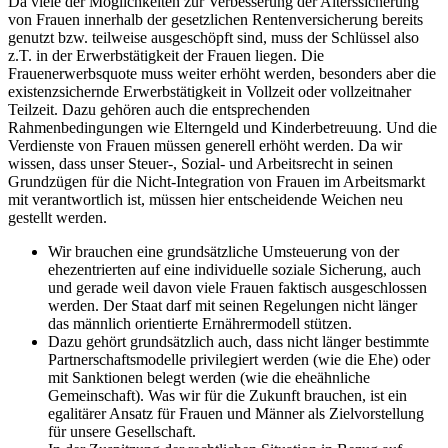
Da viele der Möglichkeiten zur Verbesserung der Alterssicherung
von Frauen innerhalb der gesetzlichen Rentenversicherung bereits
genutzt bzw. teilweise ausgeschöpft sind, muss der Schlüssel also
z.T. in der Erwerbstätigkeit der Frauen liegen. Die
Frauenerwerbsquote muss weiter erhöht werden, besonders aber die
existenzsichernde Erwerbstätigkeit in Vollzeit oder vollzeitnaher
Teilzeit. Dazu gehören auch die entsprechenden
Rahmenbedingungen wie Elterngeld und Kinderbetreuung. Und die
Verdienste von Frauen müssen generell erhöht werden. Da wir
wissen, dass unser Steuer-, Sozial- und Arbeitsrecht in seinen
Grundzügen für die Nicht-Integration von Frauen im Arbeitsmarkt
mit verantwortlich ist, müssen hier entscheidende Weichen neu
gestellt werden.
Wir brauchen eine grundsätzliche Umsteuerung von der
ehezentrierten auf eine individuelle soziale Sicherung, auch
und gerade weil davon viele Frauen faktisch ausgeschlossen
werden. Der Staat darf mit seinen Regelungen nicht länger
das männlich orientierte Ernährermodell stützen.
Dazu gehört grundsätzlich auch, dass nicht länger bestimmte
Partnerschaftsmodelle privilegiert werden (wie die Ehe) oder
mit Sanktionen belegt werden (wie die eheähnliche
Gemeinschaft). Was wir für die Zukunft brauchen, ist ein
egalitärer Ansatz für Frauen und Männer als Zielvorstellung
für unsere Gesellschaft.