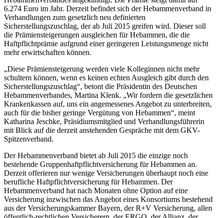
6.274 Euro im Jahr. Derzeit befindet sich der Hebammenverband in
Verhandlungen zum gesetzlich neu definierten
Sicherstellungszuschlag, der ab Juli 2015 greifen wird. Dieser soll
die Prämiensteigerungen ausgleichen für Hebammen, die die
Haftpflichtprämie aufgrund einer geringeren Leistungsmenge nicht
mehr erwirtschaften können.
„Diese Prämiensteigerung werden viele Kolleginnen nicht mehr
schultern können, wenn es keinen echten Ausgleich gibt durch den
Sicherstellungszuschlag“, betont die Präsidentin des Deutschen
Hebammenverbandes, Martina Klenk. „Wir fordern die gesetzlichen
Krankenkassen auf, uns ein angemessenes Angebot zu unterbreiten,
auch für die bisher geringe Vergütung von Hebammen“, meint
Katharina Jeschke, Präsidiumsmitglied und Verhandlungsführerin
mit Blick auf die derzeit anstehenden Gespräche mit dem GKV-
Spitzenverband.
Der Hebammenverband bietet ab Juli 2015 die einzige noch
bestehende Gruppenhaftpflichtversicherung für Hebammen an.
Derzeit offerieren nur wenige Versicherungen überhaupt noch eine
berufliche Haftpflichtversicherung für Hebammen. Der
Hebammenverband hat nach Monaten ohne Option auf eine
Versicherung inzwischen das Angebot eines Konsortiums bestehend
aus der Versicherungskammer Bayern, der R+V Versicherung, allen
öffentlich-rechtlichen Versicherern, der ERGO, der Allianz, der