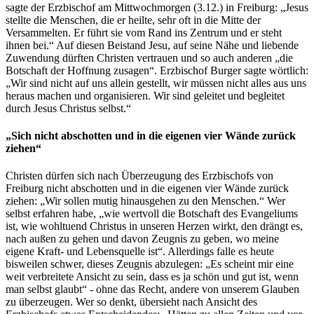
sagte der Erzbischof am Mittwochmorgen (3.12.) in Freiburg: „Jesus
stellte die Menschen, die er heilte, sehr oft in die Mitte der
Versammelten. Er führt sie vom Rand ins Zentrum und er steht
ihnen bei.“ Auf diesen Beistand Jesu, auf seine Nähe und liebende
Zuwendung dürften Christen vertrauen und so auch anderen „die
Botschaft der Hoffnung zusagen“. Erzbischof Burger sagte wörtlich:
„Wir sind nicht auf uns allein gestellt, wir müssen nicht alles aus uns
heraus machen und organisieren. Wir sind geleitet und begleitet
durch Jesus Christus selbst.“
„Sich nicht abschotten und in die eigenen vier Wände zurück
ziehen“
Christen dürfen sich nach Überzeugung des Erzbischofs von
Freiburg nicht abschotten und in die eigenen vier Wände zurück
ziehen: „Wir sollen mutig hinausgehen zu den Menschen.“ Wer
selbst erfahren habe, „wie wertvoll die Botschaft des Evangeliums
ist, wie wohltuend Christus in unseren Herzen wirkt, den drängt es,
nach außen zu gehen und davon Zeugnis zu geben, wo meine
eigene Kraft- und Lebensquelle ist“. Allerdings falle es heute
bisweilen schwer, dieses Zeugnis abzulegen: „Es scheint mir eine
weit verbreitete Ansicht zu sein, dass es ja schön und gut ist, wenn
man selbst glaubt“ - ohne das Recht, andere von unserem Glauben
zu überzeugen. Wer so denkt, übersieht nach Ansicht des