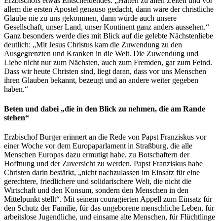
Erzbischofs etwas Entscheidendes: „Hätten zu allen Zeiten und vor
allem die ersten Apostel genauso gedacht, dann wäre der christliche
Glaube nie zu uns gekommen, dann würde auch unsere
Gesellschaft, unser Land, unser Kontinent ganz anders aussehen.“
Ganz besonders werde dies mit Blick auf die gelebte Nächstenliebe
deutlich: „Mit Jesus Christus kam die Zuwendung zu den
Ausgegrenzten und Kranken in die Welt. Die Zuwendung und
Liebe nicht nur zum Nächsten, auch zum Fremden, gar zum Feind.
Dass wir heute Christen sind, liegt daran, dass vor uns Menschen
ihren Glauben bekannt, bezeugt und an andere weiter gegeben
haben.“
Beten und dabei „die in den Blick zu nehmen, die am Rande
stehen“
Erzbischof Burger erinnert an die Rede von Papst Franziskus vor
einer Woche vor dem Europaparlament in Straßburg, die alle
Menschen Europas dazu ermutigt habe, zu Botschaftern der
Hoffnung und der Zuversicht zu werden. Papst Franziskus habe
Christen darin bestärkt, „nicht nachzulassen im Einsatz für eine
gerechtere, friedlichere und solidarischere Welt, die nicht die
Wirtschaft und den Konsum, sondern den Menschen in den
Mittelpunkt stellt“. Mit seinem couragierten Appell zum Einsatz für
den Schutz der Familie, für das ungeborene menschliche Leben, für
arbeitslose Jugendliche, und einsame alte Menschen, für Flüchtlinge