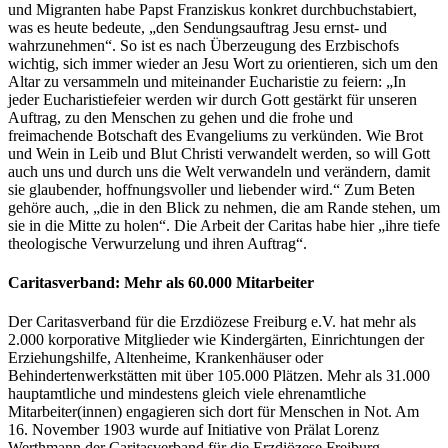
und Migranten habe Papst Franziskus konkret durchbuchstabiert,
was es heute bedeute, „den Sendungsauftrag Jesu ernst- und
wahrzunehmen“. So ist es nach Überzeugung des Erzbischofs
wichtig, sich immer wieder an Jesu Wort zu orientieren, sich um den
Altar zu versammeln und miteinander Eucharistie zu feiern: „In
jeder Eucharistiefeier werden wir durch Gott gestärkt für unseren
Auftrag, zu den Menschen zu gehen und die frohe und
freimachende Botschaft des Evangeliums zu verkünden. Wie Brot
und Wein in Leib und Blut Christi verwandelt werden, so will Gott
auch uns und durch uns die Welt verwandeln und verändern, damit
sie glaubender, hoffnungsvoller und liebender wird.“ Zum Beten
gehöre auch, „die in den Blick zu nehmen, die am Rande stehen, um
sie in die Mitte zu holen“. Die Arbeit der Caritas habe hier „ihre tiefe
theologische Verwurzelung und ihren Auftrag“.
Caritasverband: Mehr als 60.000 Mitarbeiter
Der Caritasverband für die Erzdiözese Freiburg e.V. hat mehr als
2.000 korporative Mitglieder wie Kindergärten, Einrichtungen der
Erziehungshilfe, Altenheime, Krankenhäuser oder
Behindertenwerkstätten mit über 105.000 Plätzen. Mehr als 31.000
hauptamtliche und mindestens gleich viele ehrenamtliche
Mitarbeiter(innen) engagieren sich dort für Menschen in Not. Am
16. November 1903 wurde auf Initiative von Prälat Lorenz
Werthmann der Caritasverband für die Erzdiözese Freiburg