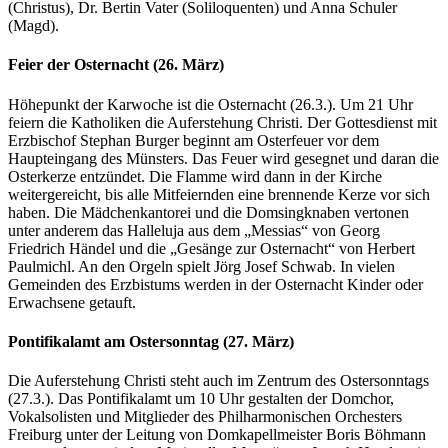
(Christus), Dr. Bertin Vater (Soliloquenten) und Anna Schuler
(Magd).
Feier der Osternacht (26. März)
Höhepunkt der Karwoche ist die Osternacht (26.3.). Um 21 Uhr
feiern die Katholiken die Auferstehung Christi. Der Gottesdienst mit
Erzbischof Stephan Burger beginnt am Osterfeuer vor dem
Haupteingang des Münsters. Das Feuer wird gesegnet und daran die
Osterkerze entzündet. Die Flamme wird dann in der Kirche
weitergereicht, bis alle Mitfeiernden eine brennende Kerze vor sich
haben. Die Mädchenkantorei und die Domsingknaben vertonen
unter anderem das Halleluja aus dem „Messias“ von Georg
Friedrich Händel und die „Gesänge zur Osternacht“ von Herbert
Paulmichl. An den Orgeln spielt Jörg Josef Schwab. In vielen
Gemeinden des Erzbistums werden in der Osternacht Kinder oder
Erwachsene getauft.
Pontifikalamt am Ostersonntag (27. März)
Die Auferstehung Christi steht auch im Zentrum des Ostersonntags
(27.3.). Das Pontifikalamt um 10 Uhr gestalten der Domchor,
Vokalsolisten und Mitglieder des Philharmonischen Orchesters
Freiburg unter der Leitung von Domkapellmeister Boris Böhmann