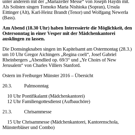
unter anderem mit der „Mariazeller Messe“ von Joseph Haydn mit.
Als Solisten singen Tomoko Maria Nishioka (Sopran), Ursula
Eittinger (Alt), Karl-Heinz Brandt (Tenor) und Wolfgang Newerla
(Bass).
Am Abend (18.30 Uhr) haben Interessierte die Möglichkeit, den
Ostersonntag in einer Vesper mit der Mädchenkantorei
ausklingen zu lassen.
Die Domsingknaben singen im Kapitelsamt am Ostermontag (28.3.)
um 10 Uhr Gregor Aichingers „Regina coeli“, Josef Gabriel
Rheinbergers „Abendlied op. 69/3“ und „Ye Choirs of New
Jerusalem“ von Charles Villiers Stanford.
Ostern im Freiburger Münster 2016 – Übersicht
20.3. Palmsonntag
10 Uhr Pontifikalamt (Mädchenkantorei)
12 Uhr Familiengottesdienst (Aufbauchöre)
21.3. Chrisammesse
15 Uhr Chrisammesse (Mädchenkantorei, Kantorenschola,
Münsterbläser und Combo)