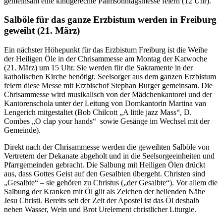
gemeinsam eine kindgerechte Palmsonntagsmesse feiern (12 Uhr).
Salböle für das ganze Erzbistum werden in Freiburg
geweiht (21. März)
Ein nächster Höhepunkt für das Erzbistum Freiburg ist die Weihe
der Heiligen Öle in der Chrisammesse am Montag der Karwoche
(21. März) um 15 Uhr. Sie werden für die Sakramente in der
katholischen Kirche benötigt. Seelsorger aus dem ganzen Erzbistum
feiern diese Messe mit Erzbischof Stephan Burger gemeinsam. Die
Chrisammesse wird musikalisch von der Mädchenkantorei und der
Kantorenschola unter der Leitung von Domkantorin Martina van
Lengerich mitgestaltet (Bob Chilcott „A little jazz Mass“, D.
Combes „O clap your hands“ sowie Gesänge im Wechsel mit der
Gemeinde).
Direkt nach der Chrisammesse werden die geweihten Salböle von
Vertretern der Dekanate abgeholt und in die Seelsorgeeinheiten und
Pfarrgemeinden gebracht. Die Salbung mit Heiligen Ölen drückt
aus, dass Gottes Geist auf den Gesalbten übergeht. Christen sind
„Gesalbte“ – sie gehören zu Christus („der Gesalbte“). Vor allem die
Salbung der Kranken mit Öl gilt als Zeichen der heilenden Nähe
Jesu Christi. Bereits seit der Zeit der Apostel ist das Öl deshalb
neben Wasser, Wein und Brot Urelement christlicher Liturgie.