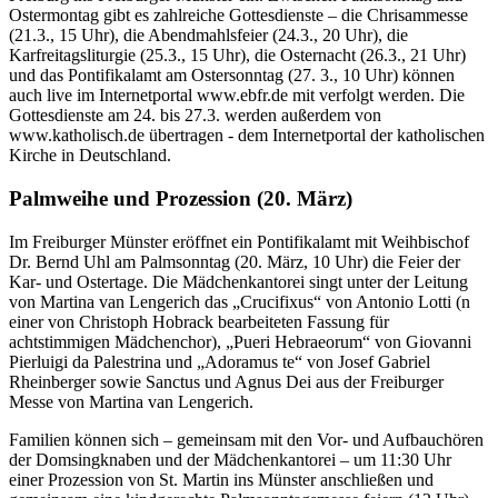
Ostermontag gibt es zahlreiche Gottesdienste – die Chrisammesse
(21.3., 15 Uhr), die Abendmahlsfeier (24.3., 20 Uhr), die
Karfreitagsliturgie (25.3., 15 Uhr), die Osternacht (26.3., 21 Uhr)
und das Pontifikalamt am Ostersonntag (27. 3., 10 Uhr) können
auch live im Internetportal www.ebfr.de mit verfolgt werden. Die
Gottesdienste am 24. bis 27.3. werden außerdem von
www.katholisch.de übertragen - dem Internetportal der katholischen
Kirche in Deutschland.
Palmweihe und Prozession (20. März)
Im Freiburger Münster eröffnet ein Pontifikalamt mit Weihbischof
Dr. Bernd Uhl am Palmsonntag (20. März, 10 Uhr) die Feier der
Kar- und Ostertage. Die Mädchenkantorei singt unter der Leitung
von Martina van Lengerich das „Crucifixus“ von Antonio Lotti (n
einer von Christoph Hobrack bearbeiteten Fassung für
achtstimmigen Mädchenchor), „Pueri Hebraeorum“ von Giovanni
Pierluigi da Palestrina und „Adoramus te“ von Josef Gabriel
Rheinberger sowie Sanctus und Agnus Dei aus der Freiburger
Messe von Martina van Lengerich.
Familien können sich – gemeinsam mit den Vor- und Aufbauchören
der Domsingknaben und der Mädchenkantorei – um 11:30 Uhr
einer Prozession von St. Martin ins Münster anschließen und