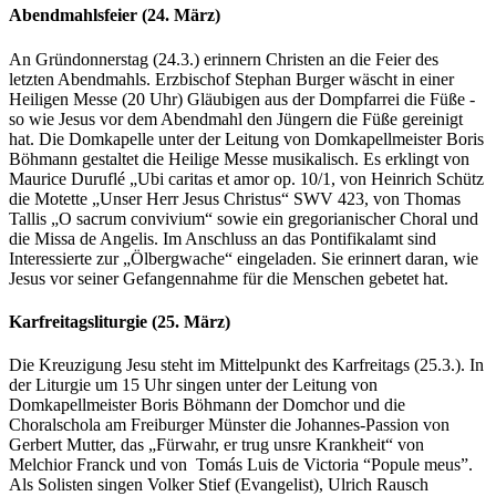
Abendmahlsfeier (24. März)
An Gründonnerstag (24.3.) erinnern Christen an die Feier des
letzten Abendmahls. Erzbischof Stephan Burger wäscht in einer
Heiligen Messe (20 Uhr) Gläubigen aus der Dompfarrei die Füße -
so wie Jesus vor dem Abendmahl den Jüngern die Füße gereinigt
hat. Die Domkapelle unter der Leitung von Domkapellmeister Boris
Böhmann gestaltet die Heilige Messe musikalisch. Es erklingt von
Maurice Duruflé „Ubi caritas et amor op. 10/1, von Heinrich Schütz
die Motette „Unser Herr Jesus Christus“ SWV 423, von Thomas
Tallis „O sacrum convivium“ sowie ein gregorianischer Choral und
die Missa de Angelis. Im Anschluss an das Pontifikalamt sind
Interessierte zur „Ölbergwache“ eingeladen. Sie erinnert daran, wie
Jesus vor seiner Gefangennahme für die Menschen gebetet hat.
Karfreitagsliturgie (25. März)
Die Kreuzigung Jesu steht im Mittelpunkt des Karfreitags (25.3.). In
der Liturgie um 15 Uhr singen unter der Leitung von
Domkapellmeister Boris Böhmann der Domchor und die
Choralschola am Freiburger Münster die Johannes-Passion von
Gerbert Mutter, das „Fürwahr, er trug unsre Krankheit“ von
Melchior Franck und von Tomás Luis de Victoria “Popule meus”.
Als Solisten singen Volker Stief (Evangelist), Ulrich Rausch