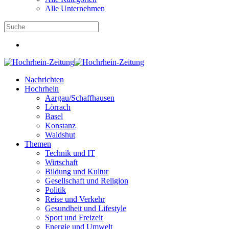
Alle Unternehmen
Nachrichten
Hochrhein
Aargau/Schaffhausen
Lörrach
Basel
Konstanz
Waldshut
Themen
Technik und IT
Wirtschaft
Bildung und Kultur
Gesellschaft und Religion
Politik
Reise und Verkehr
Gesundheit und Lifestyle
Sport und Freizeit
Energie und Umwelt