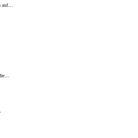
ch auf…
 die…
…