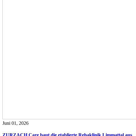
Juni 01, 2026
ZURZACH Care baut die etablierte Rehaklinik Limmattal aus