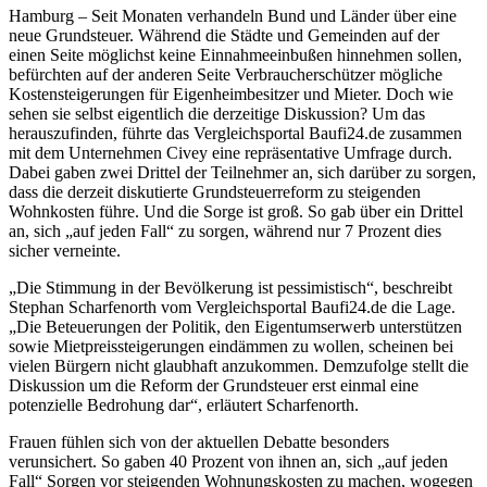
Hamburg – Seit Monaten verhandeln Bund und Länder über eine
neue Grundsteuer. Während die Städte und Gemeinden auf der
einen Seite möglichst keine Einnahmeeinbußen hinnehmen sollen,
befürchten auf der anderen Seite Verbraucherschützer mögliche
Kostensteigerungen für Eigenheimbesitzer und Mieter. Doch wie
sehen sie selbst eigentlich die derzeitige Diskussion? Um das
herauszufinden, führte das Vergleichsportal Baufi24.de zusammen
mit dem Unternehmen Civey eine repräsentative Umfrage durch.
Dabei gaben zwei Drittel der Teilnehmer an, sich darüber zu sorgen,
dass die derzeit diskutierte Grundsteuerreform zu steigenden
Wohnkosten führe. Und die Sorge ist groß. So gab über ein Drittel
an, sich „auf jeden Fall“ zu sorgen, während nur 7 Prozent dies
sicher verneinte.
„Die Stimmung in der Bevölkerung ist pessimistisch“, beschreibt
Stephan Scharfenorth vom Vergleichsportal Baufi24.de die Lage.
„Die Beteuerungen der Politik, den Eigentumserwerb unterstützen
sowie Mietpreissteigerungen eindämmen zu wollen, scheinen bei
vielen Bürgern nicht glaubhaft anzukommen. Demzufolge stellt die
Diskussion um die Reform der Grundsteuer erst einmal eine
potenzielle Bedrohung dar“, erläutert Scharfenorth.
Frauen fühlen sich von der aktuellen Debatte besonders
verunsichert. So gaben 40 Prozent von ihnen an, sich „auf jeden
Fall“ Sorgen vor steigenden Wohnungskosten zu machen, wogegen