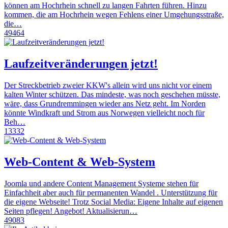
können am Hochrhein schnell zu langen Fahrten führen. Hinzu
kommen, die am Hochrhein wegen Fehlens einer Umgehungsstraße,
die…
49464
Laufzeitveränderungen jetzt!
Der Streckbetrieb zweier KKW's allein wird uns nicht vor einem
kalten Winter schützen. Das mindeste, was noch geschehen müsste,
wäre, dass Grundremmingen wieder ans Netz geht. Im Norden
könnte Windkraft und Strom aus Norwegen vielleicht noch für
Beh…
13332
Web-Content & Web-System
Joomla und andere Content Management Systeme stehen für
Einfachheit aber auch für permanenten Wandel . Unterstützung für
die eigene Webseite! Trotz Social Media: Eigene Inhalte auf eigenen
Seiten pflegen! Angebot! Aktualisierun…
49083