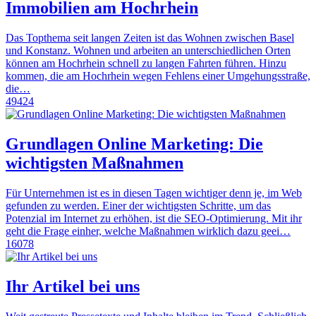
Immobilien am Hochrhein
Das Topthema seit langen Zeiten ist das Wohnen zwischen Basel
und Konstanz. Wohnen und arbeiten an unterschiedlichen Orten
können am Hochrhein schnell zu langen Fahrten führen. Hinzu
kommen, die am Hochrhein wegen Fehlens einer Umgehungsstraße,
die…
49424
Grundlagen Online Marketing: Die
wichtigsten Maßnahmen
Für Unternehmen ist es in diesen Tagen wichtiger denn je, im Web
gefunden zu werden. Einer der wichtigsten Schritte, um das
Potenzial im Internet zu erhöhen, ist die SEO-Optimierung. Mit ihr
geht die Frage einher, welche Maßnahmen wirklich dazu geei…
16078
Ihr Artikel bei uns