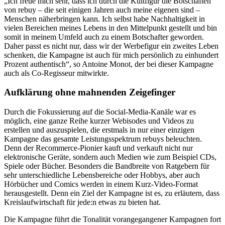
„Ich freue mich sehr, dass ich durch die Kultfigur die Botschaften
von rebuy – die seit einigen Jahren auch meine eigenen sind –
Menschen näherbringen kann. Ich selbst habe Nachhaltigkeit in
vielen Bereichen meines Lebens in den Mittelpunkt gestellt und bin
somit in meinem Umfeld auch zu einem Botschafter geworden.
Daher passt es nicht nur, dass wir der Werbefigur ein zweites Leben
schenken, die Kampagne ist auch für mich persönlich zu einhundert
Prozent authentisch“, so Antoine Monot, der bei dieser Kampagne
auch als Co-Regisseur mitwirkte.
Aufklärung ohne mahnenden Zeigefinger
Durch die Fokussierung auf die Social-Media-Kanäle war es
möglich, eine ganze Reihe kurzer Webisodes und Videos zu
erstellen und auszuspielen, die erstmals in nur einer einzigen
Kampagne das gesamte Leistungsspektrum rebuys beleuchten.
Denn der Recommerce-Pionier kauft und verkauft nicht nur
elektronische Geräte, sondern auch Medien wie zum Beispiel CDs,
Spiele oder Bücher. Besonders die Bandbreite von Ratgebern für
sehr unterschiedliche Lebensbereiche oder Hobbys, aber auch
Hörbücher und Comics werden in einem Kurz-Video-Format
herausgestellt. Denn ein Ziel der Kampagne ist es, zu erläutern, dass
Kreislaufwirtschaft für jede:n etwas zu bieten hat.
Die Kampagne führt die Tonalität vorangegangener Kampagnen fort