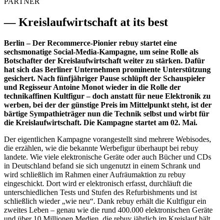
PARTNER
— Kreislaufwirtschaft at its best
Berlin – Der Recommerce-Pionier rebuy startet eine
sechsmonatige Social-Media-Kampagne, um seine Rolle als
Botschafter der Kreislaufwirtschaft weiter zu stärken. Dafür
hat sich das Berliner Unternehmen prominente Unterstützung
gesichert. Nach fünfjähriger Pause schlüpft der Schauspieler
und Regisseur Antoine Monot wieder in die Rolle der
technikaffinen Kultfigur – doch anstatt für neue Elektronik zu
werben, bei der der günstige Preis im Mittelpunkt steht, ist der
bärtige Sympathieträger nun die Technik selbst und wirbt für
die Kreislaufwirtschaft. Die Kampagne startet am 02. Mai.
Der eigentlichen Kampagne vorangestellt sind mehrere Webisodes,
die erzählen, wie die bekannte Werbefigur überhaupt bei rebuy
landete. Wie viele elektronische Geräte oder auch Bücher und CDs
in Deutschland befand sie sich ungenutzt in einem Schrank und
wird schließlich im Rahmen einer Aufräumaktion zu rebuy
eingeschickt. Dort wird er elektronisch erfasst, durchläuft die
unterschiedlichen Tests und Stufen des Refurbishments und ist
schließlich wieder „wie neu“. Dank rebuy erhält die Kultfigur ein
zweites Leben – genau wie die rund 400.000 elektronischen Geräte
und über 10 Millionen Medien, die rebuy jährlich im Kreislauf hält.