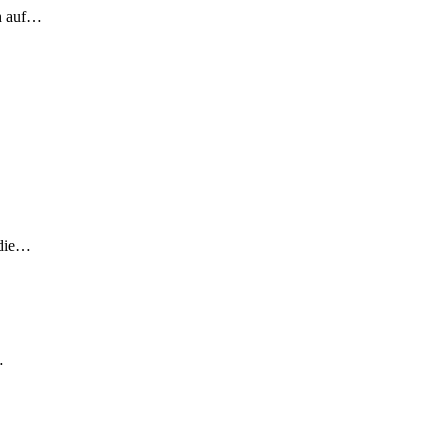
ch auf…
 die…
…