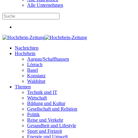
Alle Unternehmen
Nachrichten
Hochrhein
Aargau/Schaffhausen
Lörrach
Basel
Konstanz
Waldshut
Themen
Technik und IT
Wirtschaft
Bildung und Kultur
Gesellschaft und Religion
Politik
Reise und Verkehr
Gesundheit und Lifestyle
Sport und Freizeit
Energie und Umwelt