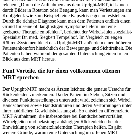
reichen. „Durch die Aufnahmen aus dem Upright-MRT, teils auch
durch Bilder in Rotation oder Beugung, kann man Verletzungen am
Kopfgelenk wie zum Beispiel feine Kapselrisse genau feststellen.
Durch die richtige Diagnose kann man dem Patienten endlich einen
Grund für seine oft langfristigen Symptome liefern und eine
geeignete Therapie empfehlen“, berichtet der Wirbelsäulenspezialist-
Spezialist Dr. med. Siegbert Tempelhof. Im Vergleich zu engen
Röhren-Systemen bietet das Upright-MRT außerdem einen höheren
Patientenkomfort hinsichtlich der Bewegungs- und Sichtfreiheit. Die
Patienten haben während der gesamten Untersuchung einen freien
Blick aus dem MRT heraus.
Fünf Vorteile, die für einen vollkommen offenen
MRT sprechen
Der Upright-MRT macht es Ärzten leichter, die genaue Ursache für
Rückenleiden zu erkennen: Da der Patient im Stehen, Sitzen und
diversen Funktionsstellungen untersucht wird, zeichnen sich Wirbel,
Bandscheiben sowie Bandstrukturen und deren Verformungen unter
ihrer natürlichen Gewichtsbelastung ab. So entstehen differenzierte
MRT-Aufnahmen, die insbesondere bei Bandscheibenvorfällen,
Wirbelgleiten und belastungsabhängigen Rückenleiden bei der
Entwicklung von schmerzlindernden Therapien helfen. Es gibt
weitere Gründe, warum eine Untersuchung im offenen MRT