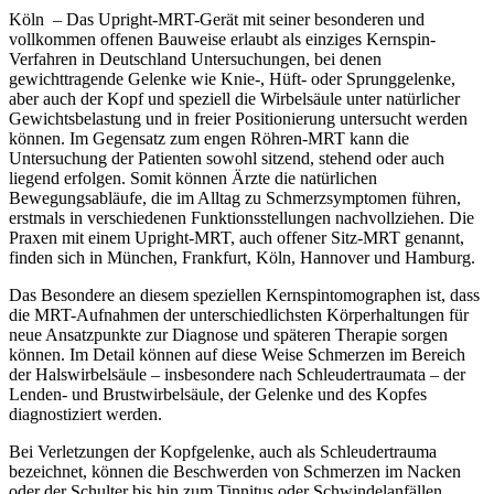
Köln – Das Upright-MRT-Gerät mit seiner besonderen und
vollkommen offenen Bauweise erlaubt als einziges Kernspin-
Verfahren in Deutschland Untersuchungen, bei denen
gewichttragende Gelenke wie Knie-, Hüft- oder Sprunggelenke,
aber auch der Kopf und speziell die Wirbelsäule unter natürlicher
Gewichtsbelastung und in freier Positionierung untersucht werden
können. Im Gegensatz zum engen Röhren-MRT kann die
Untersuchung der Patienten sowohl sitzend, stehend oder auch
liegend erfolgen. Somit können Ärzte die natürlichen
Bewegungsabläufe, die im Alltag zu Schmerzsymptomen führen,
erstmals in verschiedenen Funktionsstellungen nachvollziehen. Die
Praxen mit einem Upright-MRT, auch offener Sitz-MRT genannt,
finden sich in München, Frankfurt, Köln, Hannover und Hamburg.
Das Besondere an diesem speziellen Kernspintomographen ist, dass
die MRT-Aufnahmen der unterschiedlichsten Körperhaltungen für
neue Ansatzpunkte zur Diagnose und späteren Therapie sorgen
können. Im Detail können auf diese Weise Schmerzen im Bereich
der Halswirbelsäule – insbesondere nach Schleudertraumata – der
Lenden- und Brustwirbelsäule, der Gelenke und des Kopfes
diagnostiziert werden.
Bei Verletzungen der Kopfgelenke, auch als Schleudertrauma
bezeichnet, können die Beschwerden von Schmerzen im Nacken
oder der Schulter bis hin zum Tinnitus oder Schwindelanfällen