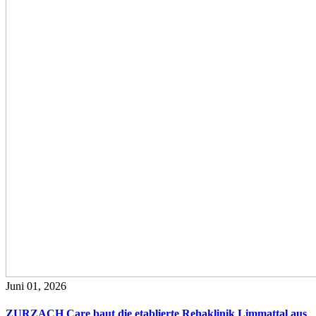
Juni 01, 2026
ZURZACH Care baut die etablierte Rehaklinik Limmattal aus