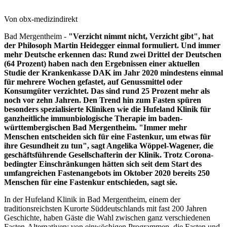
Von obx-medizindirekt
Bad Mergentheim -
"Verzicht nimmt nicht, Verzicht gibt", hat
der Philosoph Martin Heidegger einmal formuliert. Und immer
mehr Deutsche erkennen das: Rund zwei Drittel der Deutschen
(64 Prozent) haben nach den Ergebnissen einer aktuellen
Studie der Krankenkasse DAK im Jahr 2020 mindestens einmal
für mehrere Wochen gefastet, auf Genussmittel oder
Konsumgüter verzichtet. Das sind rund 25 Prozent mehr als
noch vor zehn Jahren. Den Trend hin zum Fasten spüren
besonders spezialisierte Kliniken wie die Hufeland Klinik für
ganzheitliche immunbiologische Therapie im baden-
württembergischen Bad Mergentheim. "Immer mehr
Menschen entscheiden sich für eine Fastenkur, um etwas für
ihre Gesundheit zu tun", sagt Angelika Wöppel-Wagener, die
geschäftsführende Gesellschafterin der Klinik. Trotz Corona-
bedingter Einschränkungen hätten sich seit dem Start des
umfangreichen Fastenangebots im Oktober 2020 bereits 250
Menschen für eine Fastenkur entschieden, sagt sie.
In der Hufeland Klinik in Bad Mergentheim, einem der
traditionsreichsten Kurorte Süddeutschlands mit fast 200 Jahren
Geschichte, haben Gäste die Wahl zwischen ganz verschiedenen
Fasten-Alternativen: von einwöchigen Programmen, die Fasten und