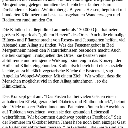
Mergentheim, gelegen inmitten des Lieblichen Taubertals im
Dreiländereck Baden-Württemberg - Bayern - Hessen, begeistert mit
hunderten Kilometern an bestens ausgebauten Wanderwegen und
Radtouren rund um den Ort.
Die Klinik selbst liegt direkt am mehr als 130.000 Quadratmeter
großen Kurpark als "grünem Herzen" des Ortes. Auch die einmalige
Blüten- und Pflanzenpracht von Rosen- und Japangarten helfen, viel
Abstand zum Alltag zu finden. Was das Fastenangebot in Bad
Mergentheim neben den Naturerlebnissen besonders macht: Auch
die heilkräftigen Trinkquellen des Ortes - sie besitzen eine
abführende und reinigende Wirkung - sind eng in das Konzept der
Hufeland Klinik eingebunden. Kulinarisch bereichert eine spezielle
leichte, ausschließlich vegetarische Küche die Fastenzeit, sagt
Angelika Wöppel-Wagener. Mit einem Ziel: "Wir wollen, dass die
Menschen möglichst viel in den Alltag mitnehmen", so die
Klinikchefin.
Das Konzept geht auf: "Das Fasten hat bei vielen Gästen einen
anhaltenden Effekt, gerade bei Diabetes und Bluthochdruck", betont
sie. "Viele unserer Patientinnen und Patienten können im Anschluss
auf Tabletten verzichten, wenn sie den gesunden Lebensstil
weiterführen. Wir bekommen durchweg positives Feedback." Seit
der Premiere im Oktober letzten Jahres habe noch kein einziger Gast
die Fastenkur abbrechen müssen. "Im Gegenteil, die Gäste sind am