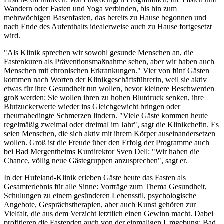
Wandern oder Fasten und Yoga verbinden, bis hin zum
mehrwöchigen Basenfasten, das bereits zu Hause begonnen und
nach Ende des Aufenthalts idealerweise auch zu Hause fortgesetzt
wird.
"Als Klinik sprechen wir sowohl gesunde Menschen an, die
Fastenkuren als Präventionsmaßnahme sehen, aber wir haben auch
Menschen mit chronischen Erkrankungen." Vier von fünf Gästen
kommen nach Worten der Klinikgeschäftsführerin, weil sie aktiv
etwas für ihre Gesundheit tun wollen, bevor kleinere Beschwerden
groß werden: Sie wollen ihren zu hohen Blutdruck senken, ihre
Blutzuckerwerte wieder ins Gleichgewicht bringen oder
rheumabedingte Schmerzen lindern. "Viele Gäste kommen heute
regelmäßig zweimal oder dreimal im Jahr", sagt die Klinikchefin. Es
seien Menschen, die sich aktiv mit ihrem Körper auseinandersetzen
wollen. Groß ist die Freude über den Erfolg der Programme auch
bei Bad Mergentheims Kurdirektor Sven Dell: "Wir haben die
Chance, völlig neue Gästegruppen anzusprechen", sagt er.
In der Hufeland-Klinik erleben Gäste heute das Fasten als
Gesamterlebnis für alle Sinne: Vorträge zum Thema Gesundheit,
Schulungen zu einem gesünderen Lebensstil, psychologische
Angebote, Gesprächstherapien, aber auch Kunst gehören zur
Vielfalt, die aus dem Verzicht letztlich einen Gewinn macht. Dabei
profitieren die Fastenden auch von der einmaligen Umgebung: Bad