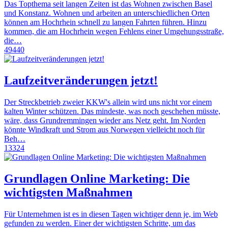
Das Topthema seit langen Zeiten ist das Wohnen zwischen Basel
und Konstanz. Wohnen und arbeiten an unterschiedlichen Orten
können am Hochrhein schnell zu langen Fahrten führen. Hinzu
kommen, die am Hochrhein wegen Fehlens einer Umgehungsstraße,
die…
49440
Laufzeitveränderungen jetzt!
Der Streckbetrieb zweier KKW's allein wird uns nicht vor einem
kalten Winter schützen. Das mindeste, was noch geschehen müsste,
wäre, dass Grundremmingen wieder ans Netz geht. Im Norden
könnte Windkraft und Strom aus Norwegen vielleicht noch für
Beh…
13324
Grundlagen Online Marketing: Die
wichtigsten Maßnahmen
Für Unternehmen ist es in diesen Tagen wichtiger denn je, im Web
gefunden zu werden. Einer der wichtigsten Schritte, um das