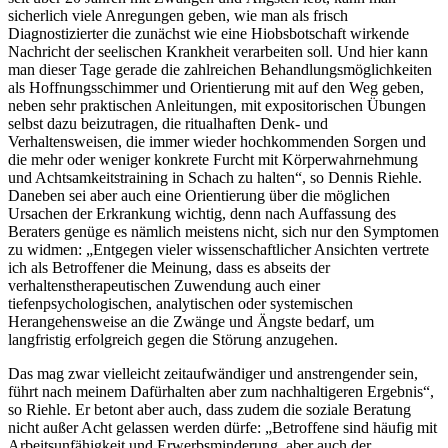
sicherlich viele Anregungen geben, wie man als frisch
Diagnostizierter die zunächst wie eine Hiobsbotschaft wirkende
Nachricht der seelischen Krankheit verarbeiten soll. Und hier kann
man dieser Tage gerade die zahlreichen Behandlungsmöglichkeiten
als Hoffnungsschimmer und Orientierung mit auf den Weg geben,
neben sehr praktischen Anleitungen, mit expositorischen Übungen
selbst dazu beizutragen, die ritualhaften Denk- und
Verhaltensweisen, die immer wieder hochkommenden Sorgen und
die mehr oder weniger konkrete Furcht mit Körperwahrnehmung
und Achtsamkeitstraining in Schach zu halten“, so Dennis Riehle.
Daneben sei aber auch eine Orientierung über die möglichen
Ursachen der Erkrankung wichtig, denn nach Auffassung des
Beraters genüge es nämlich meistens nicht, sich nur den Symptomen
zu widmen: „Entgegen vieler wissenschaftlicher Ansichten vertrete
ich als Betroffener die Meinung, dass es abseits der
verhaltenstherapeutischen Zuwendung auch einer
tiefenpsychologischen, analytischen oder systemischen
Herangehensweise an die Zwänge und Ängste bedarf, um
langfristig erfolgreich gegen die Störung anzugehen.
Das mag zwar vielleicht zeitaufwändiger und anstrengender sein,
führt nach meinem Dafürhalten aber zum nachhaltigeren Ergebnis“,
so Riehle. Er betont aber auch, dass zudem die soziale Beratung
nicht außer Acht gelassen werden dürfe: „Betroffene sind häufig mit
Arbeitsunfähigkeit und Erwerbsminderung, aber auch der