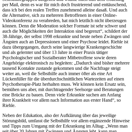
per Mail, denn es war für mich doch frustrierend und enttäuschend,
dass ich bei den realen Treffen zunehmend alleine dasaß. Und auch
die Alternative, sich zu mehreren Betroffenen in einer Online-
Videokonferenz zu verabreden, hat mich letztlich nicht überzeugen
können. Denn die Moderation solcher Formate ist sehr schwer und
auch die Möglichkeiten der Interaktion sind begrenzt“, schildert der
38-Jährige, der selbst 1998 erkrankte und heute neben Zwängen und
Ängsten auch an Depressionen und einer Psychose leidet. Riehle ist
dazu übergegangen, durch seine langwierige Krankengeschichte
und als gelernter und über 13 Jahre in einer Praxis tätiger
Psychologischer und Sozialberater Mitbetroffene sowie deren
Angehörige elektronisch zu begleiten: „Dadurch sind bisher mehrere
tausend Kontakte zustande gekommen und die Nachfrage steigt
weiter an, weil die Selbsthilfe auch immer öfter als eine Art
Lückenfüller für die überdurchschnittlichen Wartezeiten auf einen
Psychotherapie-Platz herhalten muss. Wir können kein Ersatz sein,
bemühen uns aber, mit durchtragender Seelsorge und Beratungen
eine Brücke zu bauen. Denn viele Erkrankte suchen am Anfang
ihrer Krankheit vor allem nach Information aus erster Hand“, so
Riehle.
Neben der Edukation, also der Aufklärung über das jeweilige
Störungsbild, umfasst die Selbsthilfe vor allem ergänzende Hinweise
und Tipps zum Umgang mit der Erkrankung im Alltag: „Wenn man
seit über 20 Jahren mit Zwängen und Ängsten lebt, kann man