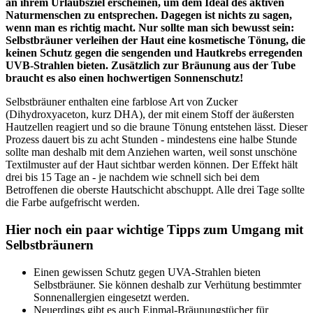
an ihrem Urlaubsziel erscheinen, um dem Ideal des aktiven
Naturmenschen zu entsprechen. Dagegen ist nichts zu sagen,
wenn man es richtig macht. Nur sollte man sich bewusst sein:
Selbstbräuner verleihen der Haut eine kosmetische Tönung, die
keinen Schutz gegen die sengenden und Hautkrebs erregenden
UVB-Strahlen bieten. Zusätzlich zur Bräunung aus der Tube
braucht es also einen hochwertigen Sonnenschutz!
Selbstbräuner enthalten eine farblose Art von Zucker
(Dihydroxyaceton, kurz DHA), der mit einem Stoff der äußersten
Hautzellen reagiert und so die braune Tönung entstehen lässt. Dieser
Prozess dauert bis zu acht Stunden - mindestens eine halbe Stunde
sollte man deshalb mit dem Anziehen warten, weil sonst unschöne
Textilmuster auf der Haut sichtbar werden können. Der Effekt hält
drei bis 15 Tage an - je nachdem wie schnell sich bei dem
Betroffenen die oberste Hautschicht abschuppt. Alle drei Tage sollte
die Farbe aufgefrischt werden.
Hier noch ein paar wichtige Tipps zum Umgang mit
Selbstbräunern
Einen gewissen Schutz gegen UVA-Strahlen bieten
Selbstbräuner. Sie können deshalb zur Verhütung bestimmter
Sonnenallergien eingesetzt werden.
Neuerdings gibt es auch Einmal-Bräunungstücher für