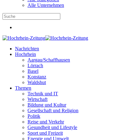
Alle Unternehmen
Nachrichten
Hochrhein
Aargau/Schaffhausen
Lörrach
Basel
Konstanz
Waldshut
Themen
Technik und IT
Wirtschaft
Bildung und Kultur
Gesellschaft und Religion
Politik
Reise und Verkehr
Gesundheit und Lifestyle
Sport und Freizeit
Energie und Umwelt