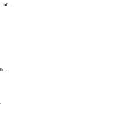
ch auf…
 die…
…