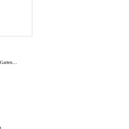
n Garten…
und…