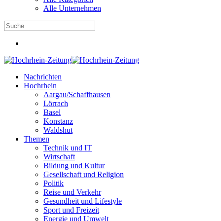
Alle Unternehmen
Nachrichten
Hochrhein
Aargau/Schaffhausen
Lörrach
Basel
Konstanz
Waldshut
Themen
Technik und IT
Wirtschaft
Bildung und Kultur
Gesellschaft und Religion
Politik
Reise und Verkehr
Gesundheit und Lifestyle
Sport und Freizeit
Energie und Umwelt