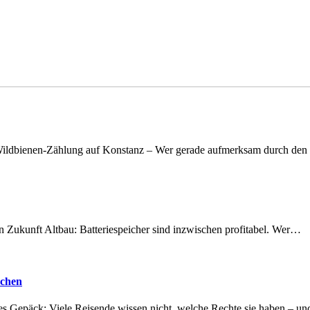
n Wildbienen-Zählung auf Konstanz – Wer gerade aufmerksam durch de
nen Zukunft Altbau: Batteriespeicher sind inzwischen profitabel. Wer…
achen
tes Gepäck: Viele Reisende wissen nicht, welche Rechte sie haben – 