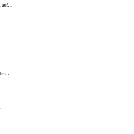
ch auf…
 die…
…