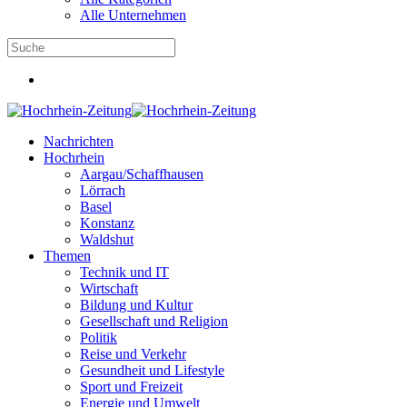
Alle Unternehmen
Nachrichten
Hochrhein
Aargau/Schaffhausen
Lörrach
Basel
Konstanz
Waldshut
Themen
Technik und IT
Wirtschaft
Bildung und Kultur
Gesellschaft und Religion
Politik
Reise und Verkehr
Gesundheit und Lifestyle
Sport und Freizeit
Energie und Umwelt