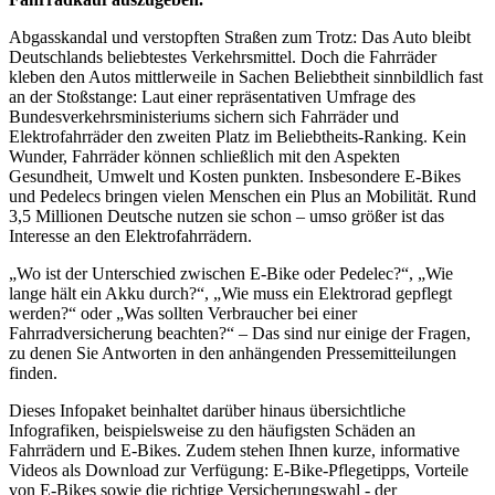
Abgasskandal und verstopften Straßen zum Trotz: Das Auto bleibt
Deutschlands beliebtestes Verkehrsmittel. Doch die Fahrräder
kleben den Autos mittlerweile in Sachen Beliebtheit sinnbildlich fast
an der Stoßstange: Laut einer repräsentativen Umfrage des
Bundesverkehrsministeriums sichern sich Fahrräder und
Elektrofahrräder den zweiten Platz im Beliebtheits-Ranking. Kein
Wunder, Fahrräder können schließlich mit den Aspekten
Gesundheit, Umwelt und Kosten punkten. Insbesondere E-Bikes
und Pedelecs bringen vielen Menschen ein Plus an Mobilität. Rund
3,5 Millionen Deutsche nutzen sie schon – umso größer ist das
Interesse an den Elektrofahrrädern.
„Wo ist der Unterschied zwischen E-Bike oder Pedelec?“, „Wie
lange hält ein Akku durch?“, „Wie muss ein Elektrorad gepflegt
werden?“ oder „Was sollten Verbraucher bei einer
Fahrradversicherung beachten?“ – Das sind nur einige der Fragen,
zu denen Sie Antworten in den anhängenden Pressemitteilungen
finden.
Dieses Infopaket beinhaltet darüber hinaus übersichtliche
Infografiken, beispielsweise zu den häufigsten Schäden an
Fahrrädern und E-Bikes. Zudem stehen Ihnen kurze, informative
Videos als Download zur Verfügung: E-Bike-Pflegetipps, Vorteile
von E-Bikes sowie die richtige Versicherungswahl - der