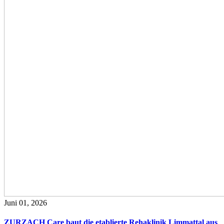
Juni 01, 2026
ZURZACH Care baut die etablierte Rehaklinik Limmattal aus