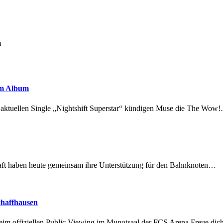
m
em Album
r aktuellen Single „Nightshift Superstar“ kündigen Muse die The Wow
lschaft haben heute gemeinsam ihre Unterstützung für den Bahnknoten…
chaffhausen
beim offiziellen Public Viewing im Munotsaal der FCS Arena.Freue di