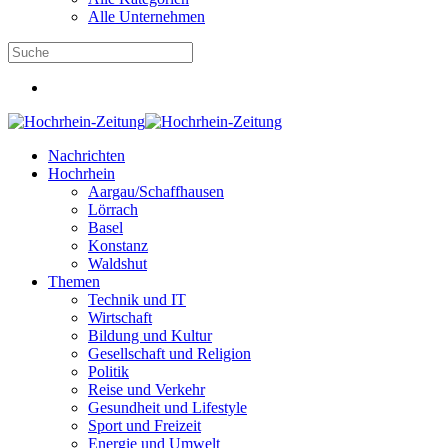
Alle Unternehmen
Nachrichten
Hochrhein
Aargau/Schaffhausen
Lörrach
Basel
Konstanz
Waldshut
Themen
Technik und IT
Wirtschaft
Bildung und Kultur
Gesellschaft und Religion
Politik
Reise und Verkehr
Gesundheit und Lifestyle
Sport und Freizeit
Energie und Umwelt